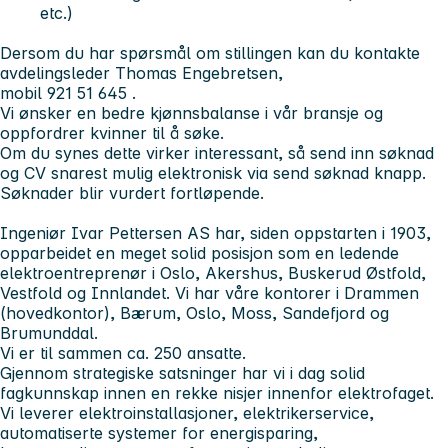
etc.)
Dersom du har spørsmål om stillingen kan du kontakte
avdelingsleder Thomas Engebretsen,
mobil 921 51 645 .
Vi ønsker en bedre kjønnsbalanse i vår bransje og
oppfordrer kvinner til å søke.
Om du synes dette virker interessant, så send inn søknad
og CV
snarest mulig
elektronisk via
send søknad
knapp.
Søknader blir vurdert fortløpende.
Ingeniør Ivar Pettersen AS har, siden oppstarten i 1903,
opparbeidet en meget solid posisjon som en ledende
elektroentreprenør i Oslo, Akershus, Buskerud Østfold,
Vestfold og Innlandet. Vi har våre kontorer i Drammen
(hovedkontor), Bærum, Oslo, Moss, Sandefjord og
Brumunddal.
Vi er til sammen ca. 250 ansatte.
Gjennom strategiske satsninger har vi i dag solid
fagkunnskap innen en rekke nisjer innenfor elektrofaget.
Vi leverer elektroinstallasjoner, elektrikerservice,
automatiserte systemer for energisparing,