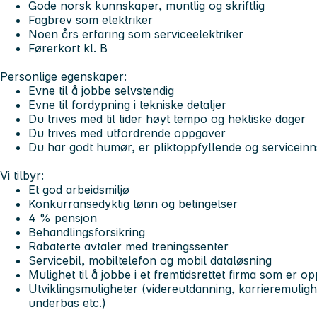
Gode norsk kunnskaper, muntlig og skriftlig
Fagbrev som elektriker
Noen års erfaring som serviceelektriker
Førerkort kl. B
Personlige egenskaper:
Evne til å jobbe selvstendig
Evne til fordypning i tekniske detaljer
Du trives med til tider høyt tempo og hektiske dager
Du trives med utfordrende oppgaver
Du har godt humør, er pliktoppfyllende og serviceinns
Vi tilbyr:
Et god arbeidsmiljø
Konkurransedyktig lønn og betingelser
4 % pensjon
Behandlingsforsikring
Rabaterte avtaler med treningssenter
Servicebil, mobiltelefon og mobil dataløsning
Mulighet til å jobbe i et fremtidsrettet firma som er o
Utviklingsmuligheter (videreutdanning, karrieremuligh
underbas etc.)