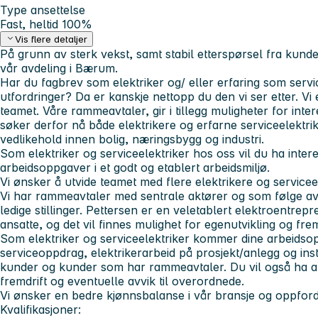
Type ansettelse
Fast, heltid 100%
Vis flere detaljer
På grunn av sterk vekst, samt stabil etterspørsel fra kunde
vår avdeling i Bærum.
Har du fagbrev som
elektriker
og/ eller erfaring som
servi
utfordringer? Da er kanskje nettopp
du
den vi ser etter. Vi
teamet. Våre rammeavtaler, gir i tillegg muligheter for int
søker derfor nå både
elektrikere
og
erfarne serviceelektrik
vedlikehold innen bolig, næringsbygg og industri.
Som elektriker og serviceelektriker hos oss vil du ha inter
arbeidsoppgaver i et godt og etablert arbeidsmiljø.
Vi ønsker å utvide teamet med flere elektrikere og servicee
Vi har rammeavtaler med sentrale aktører og som følge av
ledige stillinger. Pettersen er en veletablert elektroentrep
ansatte, og det vil finnes mulighet for egenutvikling og fr
Som elektriker og serviceelektriker kommer dine arbeidsop
serviceoppdrag, elektrikerarbeid på prosjekt/anlegg og ins
kunder og kunder som har rammeavtaler. Du vil også ha a
fremdrift og eventuelle avvik til overordnede.
Vi ønsker en bedre kjønnsbalanse i vår bransje og oppfordr
Kvalifikasjoner: