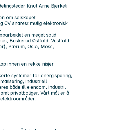
delingsleder
Knut Arne Bjerkeli
jon om selskapet.
 og CV
snarest mulig
elektronisk
.
opparbeidet en meget solid
hus, Buskerud Østfold, Vestfold
or), Bærum, Oslo, Moss,
kap innen en rekke nisjer
iserte systemer for energisparing,
atisering, industriell
es både til eiendom, industri,
mt privatboliger. Vårt mål er å
 elektroområder.