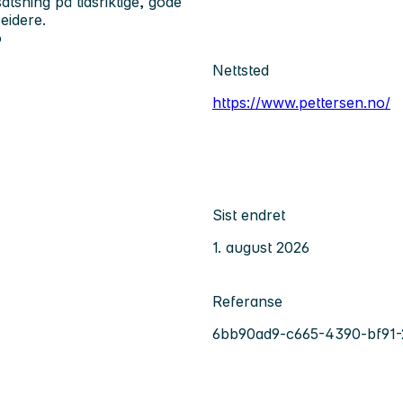
atsning på tidsriktige, gode
beidere.
o
Nettsted
https://www.pettersen.no/
Sist endret
1. august 2026
Referanse
6bb90ad9-c665-4390-bf91