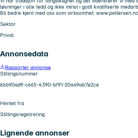
Vi har tradisjon for langsiktighet og det viderefører vi med s
løsninger i alle ledd og ikke minst i godt kvalifiserte medar
Bli bedre kjent med oss som virksomhet: www.pettersen.n
Sektor
Privat
Annonsedata
Rapporter annonse
Stillingsnummer
6bb90ad9-c665-4390-bf91-20a49ab7e2ce
Hentet fra
Stillingsregistrering
Lignende annonser