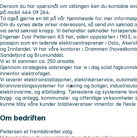
Dersom du har spørsmål om stillingen kan du kontakte av
på mobil
464 09 264.
Ta også gjerne en titt på vår hjemmeside for mer informas
Om du synes dette virker interessant, så send inn søknad
via
send søknad
knapp. Vi behandler søknader forløpende
Ingeniør Ivar Pettersen AS har, siden oppstarten i 1903, 
posisjon som en ledende elektroentreprenør i Oslo, Akers
og Innlandet. Vi har våre kontorer i Drammen (hovedkont
Sandefjord og Brumunddal.
Vi er til sammen ca. 250 ansatte.
Gjennom strategiske satsninger har vi i dag solid fagkunns
innenfor elektrofaget.
Vi leverer elektroinstallasjoner, elektrikerservice, automat
brannvarslingssystemer for næring og boliger, industriautom
elektrovarme, og elbillading. Tjenestene og systemene lever
bygg- og anlegg, kommunale- og offentlige virksomheter sa
kunne tilby våre kunder totalleveranser innenfor de fleste
Om bedriften
Pettersen et fremtidsrettet valg.