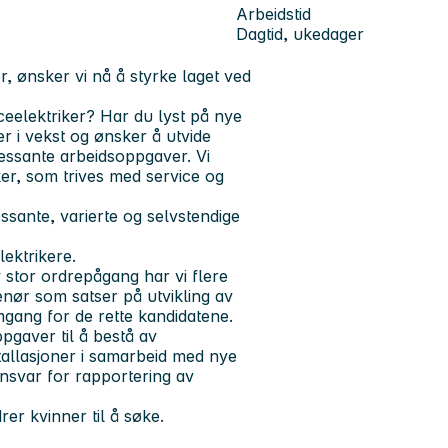
Arbeidstid
Dagtid, ukedager
r, ønsker vi nå å styrke laget ved
ceelektriker?
Har du lyst på nye
 er i vekst og ønsker å utvide
eressante arbeidsoppgaver. Vi
er,
som trives med service og
essante, varierte og selvstendige
lektrikere.
 stor ordrepågang har vi flere
renør som satser på utvikling av
emgang for de rette kandidatene.
pgaver til å bestå av
tallasjoner i samarbeid med nye
nsvar for rapportering av
er kvinner til å søke.