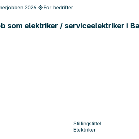
erjobben
2026
☀️
For bedrifter
b som elektriker / serviceelektriker i 
Stillingstittel
Elektriker