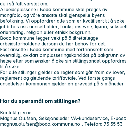
du i så fall varslet om.
Arbeidsplassene i Bodø kommune skal preges av
mangfold, og våre ansatte skal gjenspeile byens
befolkning. Vi oppfordrer alle som er kvalifisert til å søke
jobb hos oss uansett alder, funksjonsevne, kjønn, seksuell
orientering, religion eller etnisk bakgrunn.
Bodø kommune legger vekt på å tilrettelegge
arbeidsforholdene dersom du har behov for det.
Fast ansatte i Bodø kommune med fortrinnsrett som
overtallig, avklart omplasseringskandidat på bakgrunn av
helse eller som ønsker å øke sin stillingsandel oppfordres
til å søke.
For alle stillinger gjelder de regler som går fram av lover,
reglement og gjeldende tariffavtale. Ved første gangs
ansettelse i kommunen gjelder en prøvetid på 6 måneder.
Har du spørsmål om stillingen?
Kontakt gjerne;
Magnus Olufsen, Seksjonsleder VA-kundeservice, E-post:
magnus.olufsen@bodo.kommune.no
, Telefon: 75 55 53