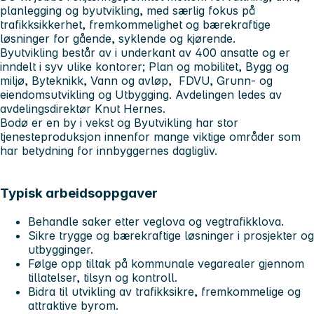
planlegging og byutvikling, med særlig fokus på
trafikksikkerhet, fremkommelighet og bærekraftige
løsninger for gående, syklende og kjørende.
Byutvikling består av i underkant av 400 ansatte og er
inndelt i syv ulike kontorer; Plan og mobilitet, Bygg og
miljø, Byteknikk, Vann og avløp, FDVU, Grunn- og
eiendomsutvikling og Utbygging. Avdelingen ledes av
avdelingsdirektør Knut Hernes.
Bodø er en by i vekst og Byutvikling har stor
tjenesteproduksjon innenfor mange viktige områder som
har betydning for innbyggernes dagligliv.
Typisk arbeidsoppgaver
Behandle saker etter veglova og vegtrafikklova.
Sikre trygge og bærekraftige løsninger i prosjekter og
utbygginger.
Følge opp tiltak på kommunale vegarealer gjennom
tillatelser, tilsyn og kontroll.
Bidra til utvikling av trafikksikre, fremkommelige og
attraktive byrom.