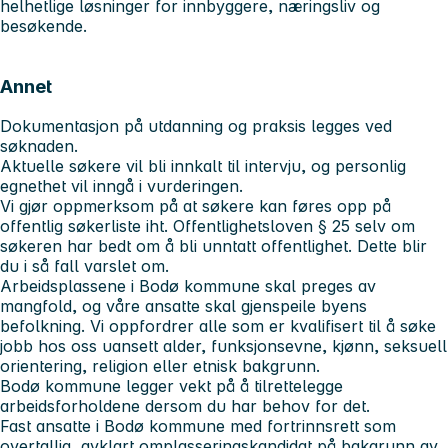
helhetlige løsninger for innbyggere, næringsliv og
besøkende.
Annet
Dokumentasjon på utdanning og praksis legges ved
søknaden.
Aktuelle søkere vil bli innkalt til intervju, og personlig
egnethet vil inngå i vurderingen.
Vi gjør oppmerksom på at søkere kan føres opp på
offentlig søkerliste iht. Offentlighetsloven § 25 selv om
søkeren har bedt om å bli unntatt offentlighet. Dette blir
du i så fall varslet om.
Arbeidsplassene i Bodø kommune skal preges av
mangfold, og våre ansatte skal gjenspeile byens
befolkning. Vi oppfordrer alle som er kvalifisert til å søke
jobb hos oss uansett alder, funksjonsevne, kjønn, seksuell
orientering, religion eller etnisk bakgrunn.
Bodø kommune legger vekt på å tilrettelegge
arbeidsforholdene dersom du har behov for det.
Fast ansatte i Bodø kommune med fortrinnsrett som
overtallig, avklart omplasseringskandidat på bakgrunn av