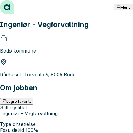
Hopp til innhold
Meny
Ingeniør - Vegforvaltning
Bodø kommune
Rådhuset, Torvgata 9, 8005 Bodø
Om jobben
Lagre favoritt
Stillingstittel
Ingeniør - Vegforvaltning
Type ansettelse
Fast, deltid 100%