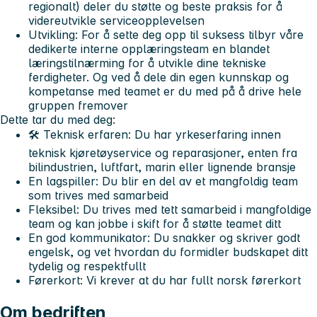
regionalt) deler du støtte og beste praksis for å
videreutvikle serviceopplevelsen
Utvikling: For å sette deg opp til suksess tilbyr våre
dedikerte interne opplæringsteam en blandet
læringstilnærming for å utvikle dine tekniske
ferdigheter. Og ved å dele din egen kunnskap og
kompetanse med teamet er du med på å drive hele
gruppen fremover
Dette tar du med deg:
🛠️ Teknisk erfaren: Du har yrkeserfaring innen
teknisk kjøretøyservice og reparasjoner, enten fra
bilindustrien, luftfart, marin eller lignende bransje
En lagspiller: Du blir en del av et mangfoldig team
som trives med samarbeid
Fleksibel: Du trives med tett samarbeid i mangfoldige
team og kan jobbe i skift for å støtte teamet ditt
En god kommunikator: Du snakker og skriver godt
engelsk, og vet hvordan du formidler budskapet ditt
tydelig og respektfullt
Førerkort: Vi krever at du har fullt norsk førerkort
Om bedriften