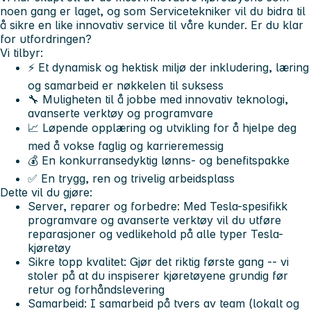
noen gang er laget, og som Servicetekniker vil du bidra til
å sikre en like innovativ service til våre kunder. Er du klar
for utfordringen?
Vi tilbyr:
⚡ Et dynamisk og hektisk miljø der inkludering, læring
og samarbeid er nøkkelen til suksess
🔧 Muligheten til å jobbe med innovativ teknologi,
avanserte verktøy og programvare
📈 Løpende opplæring og utvikling for å hjelpe deg
med å vokse faglig og karrieremessig
💰 En konkurransedyktig lønns- og benefitspakke
✅ En trygg, ren og trivelig arbeidsplass
Dette vil du gjøre:
Server, reparer og forbedre: Med Tesla-spesifikk
programvare og avanserte verktøy vil du utføre
reparasjoner og vedlikehold på alle typer Tesla-
kjøretøy
Sikre topp kvalitet: Gjør det riktig første gang -- vi
stoler på at du inspiserer kjøretøyene grundig før
retur og forhåndslevering
Samarbeid: I samarbeid på tvers av team (lokalt og