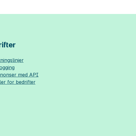
ifter
ningslinjer
logging
nnonser med API
ler for bedrifter