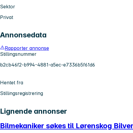
Sektor
Privat
Annonsedata
Rapporter annonse
Stillingsnummer
b2cb46f2-b994-4881-a5ec-e7336b5f61d6
Hentet fra
Stillingsregistrering
Lignende annonser
Bilmekaniker søkes til Lørenskog Bilve