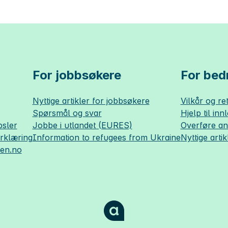
For jobbsøkere
For bedr
Nyttige artikler for jobbsøkere
Vilkår og ret
Spørsmål og svar
Hjelp til inn
sler
Jobbe i utlandet (EURES)
Overføre a
erklæring
Information to refugees from Ukraine
Nyttige artik
sen.no