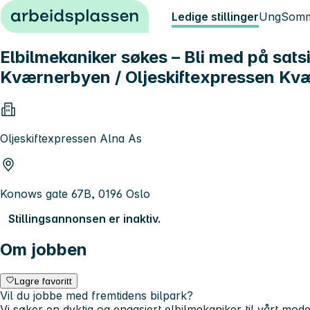
Hopp til innhold
Ledige stillinger
Ung
Somm
Elbilmekaniker søkes – Bli med på sat
Kværnerbyen / Oljeskiftexpressen Kv
Oljeskiftexpressen Alna As
Konows gate 67B, 0196 Oslo
Stillingsannonsen er inaktiv.
Om jobben
Lagre favoritt
Vil du jobbe med fremtidens bilpark?
Vi søker en dyktig og engasjert elbilmekaniker til vårt mod