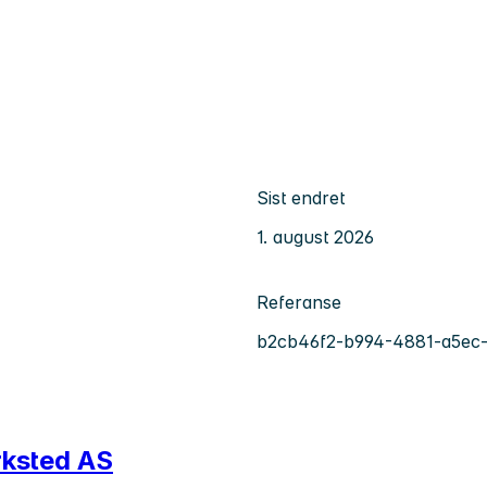
Sist endret
1. august 2026
Referanse
b2cb46f2-b994-4881-a5ec
rksted AS