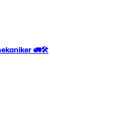
ekaniker 🚛🛠️