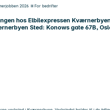
erjobben
2026
☀️
For bedrifter
singen hos Elbilexpressen Kværnerbyen
ærnerbyen Sted: Konows gate 67B, Osl
erne verksted i Kværnerbyen. Verkstedet holder til i de tid