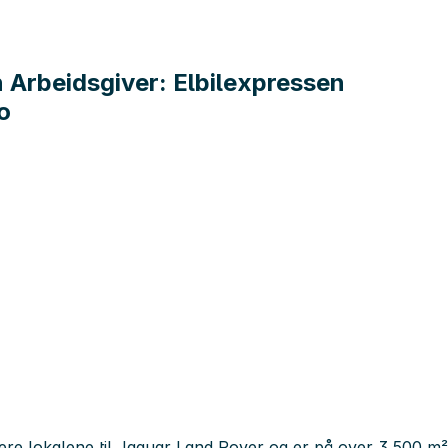
 Arbeidsgiver: Elbilexpressen
o
ligere lokalene til Jaguar Land Rover og er på over 3 500 m²