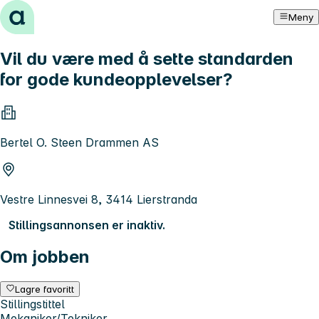
Hopp til innhold
Meny
Vil du være med å sette standarden
for gode kundeopplevelser?
Bertel O. Steen Drammen AS
Vestre Linnesvei 8, 3414 Lierstranda
Stillingsannonsen er inaktiv.
Om jobben
Lagre favoritt
Stillingstittel
Mekaniker/Tekniker