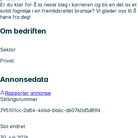
Er du klar for å ta neste steg i karrieren og bli en del av et
solid fagmiljø i en fremtidsrettet bransje? Vi gleder oss til å
høre fra deg!
Om bedriften
Sektor
Privat
Annonsedata
Rapporter annonse
Stillingsnummer
795101cc-2a84-4bbd-bb6c-d60760d5d89d
Sist endret
30. juli 2026