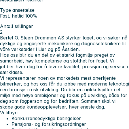
Type ansettelse
Fast, heltid 100%
Antall stillinger
2
Bertel O. Steen Drammen AS styrker laget, og vi søker nå
dyktige og engasjerte mekanikere og diagnoseteknikere til
våre verksteder i Lier og på Åssiden.
Hos oss blir du en del av et sterkt fagmiljø preget av
samarbeid, høy kompetanse og stolthet for faget. Vi
jobber hver dag for å levere kvalitet, presisjon og service i
særklasse.
Vi representerer noen av markedets mest anerkjente
bilmerker, og hos oss får du jobbe med moderne teknologi
i en bransje i rask utvikling. Du blir en nøkkelspiller i et
miljø med høye ambisjoner og fokus på utvikling, både for
deg som fagperson og for bedriften. Sammen skal vi
skape gode kundeopplevelser, hver eneste dag.
Vi tilbyr:
Konkurransedyktige betingelser
Pensjons- og forsikringsordninger