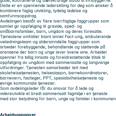
gode, koordinerte og bærekraftige tilbud til innbyggerne.
Dette er en spennende lederstilling for deg som ønsker å
kombinere faglig utvikling, tydelig ledelse og
samfunnsoppdrag.
Avdelingen består av flere tverrfaglige faggrupper som
samlet gir oppfølging til gravide, sped- og
småbarnsfamilier, barn, ungdom og deres foresatte.
Tjenestene omfatter blant annet Fact-ung, ambulerende
veiledningsteam og aldersinndelte faggrupper som
arbeider forebyggende, behandlende og støttende på
arenaene der barn og unge lever livene sine. Arbeidet
spenner fra tidlig innsats og foreldrestøttende tiltak til
oppfølging av ungdom med sammensatte og langvarige
utfordringer. Tjenesten samarbeider tett med
skolehelsetjenesten, helsestasjon, barnekoordinatorer,
barnevern, fastleger, PPT, spesialisthelsetjeneste og
øvrige kommunale tjenester.
Som avdelingsleder får du ansvar for å lede og
videreutvikle et bredt sammensatt fagmiljø i en tjeneste
med stor betydning for barn, unge og familier i kommunen
Arbeidsoppgaver