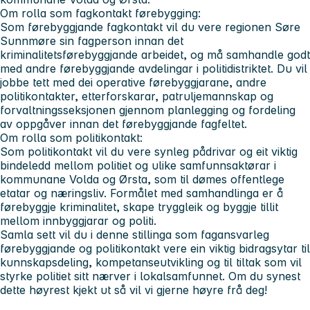
Om rolla som fagkontakt førebygging:
Som førebyggjande fagkontakt vil du vere regionen Søre
Sunnmøre sin fagperson innan det
kriminalitetsførebyggjande arbeidet, og må samhandle godt
med andre førebyggjande avdelingar i politidistriktet. Du vil
jobbe tett med dei operative førebyggjarane, andre
politikontakter, etterforskarar, patruljemannskap og
forvaltningsseksjonen gjennom planlegging og fordeling
av oppgåver innan det førebyggjande fagfeltet.
Om rolla som politikontakt:
Som politikontakt vil du vere synleg pådrivar og eit viktig
bindeledd mellom politiet og ulike samfunnsaktørar i
kommunane Volda og Ørsta, som til dømes offentlege
etatar og næringsliv. Formålet med samhandlinga er å
førebyggje kriminalitet, skape tryggleik og byggje tillit
mellom innbyggjarar og politi.
Samla sett vil du i denne stillinga som fagansvarleg
førebyggjande og politikontakt vere ein viktig bidragsytar til
kunnskapsdeling, kompetanseutvikling og til tiltak som vil
styrke politiet sitt nærver i lokalsamfunnet. Om du synest
dette høyrest kjekt ut så vil vi gjerne høyre frå deg!