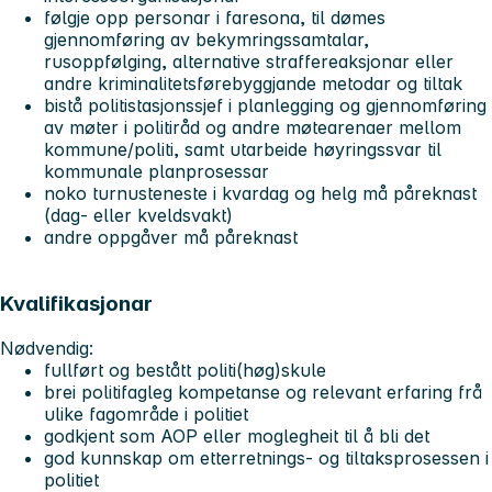
følgje opp personar i faresona, til dømes
gjennomføring av bekymringssamtalar,
rusoppfølging, alternative straffereaksjonar eller
andre kriminalitetsførebyggjande metodar og tiltak
bistå politistasjonssjef i planlegging og gjennomføring
av møter i politiråd og andre møtearenaer mellom
kommune/politi, samt utarbeide høyringssvar til
kommunale planprosessar
noko turnusteneste i kvardag og helg må påreknast
(dag- eller kveldsvakt)
andre oppgåver må påreknast
Kvalifikasjonar
Nødvendig:
fullført og bestått politi(høg)skule
brei politifagleg kompetanse og relevant erfaring frå
ulike fagområde i politiet
godkjent som AOP eller moglegheit til å bli det
god kunnskap om etterretnings- og tiltaksprosessen i
politiet