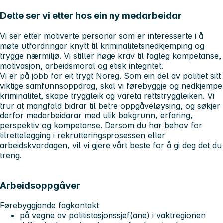
Dette ser vi etter hos ein ny medarbeidar
Vi ser etter motiverte personar som er interesserte i å
møte utfordringar knytt til kriminalitetsnedkjemping og
trygge nærmiljø. Vi stiller høge krav til fagleg kompetanse,
motivasjon, arbeidsmoral og etisk integritet.
Vi er på jobb for eit trygt Noreg. Som ein del av politiet sitt
viktige samfunnsoppdrag, skal vi førebyggje og nedkjempe
kriminalitet, skape tryggleik og vareta rettstryggleiken. Vi
trur at mangfald bidrar til betre oppgåveløysing, og søkjer
derfor medarbeidarar med ulik bakgrunn, erfaring,
perspektiv og kompetanse. Dersom du har behov for
tilrettelegging i rekrutteringsprosessen eller
arbeidskvardagen, vil vi gjere vårt beste for å gi deg det du
treng.
Arbeidsoppgåver
Førebyggjande fagkontakt
på vegne av politistasjonssjef(ane) i vaktregionen