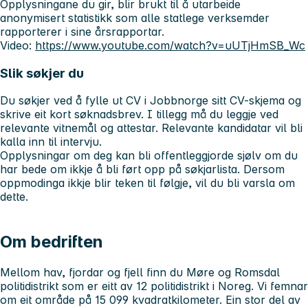
Opplysningane du gir, blir brukt til å utarbeide
anonymisert statistikk som alle statlege verksemder
rapporterer i sine årsrapportar.
Video:
https://www.youtube.com/watch?v=uUTjHmSB_Wc
Slik søkjer du
Du søkjer ved å fylle ut CV i Jobbnorge sitt CV-skjema og
skrive eit kort søknadsbrev. I tillegg må du leggje ved
relevante vitnemål og attestar. Relevante kandidatar vil bli
kalla inn til intervju.
Opplysningar om deg kan bli offentleggjorde sjølv om du
har bede om ikkje å bli ført opp på søkjarlista. Dersom
oppmodinga ikkje blir teken til følgje, vil du bli varsla om
dette.
Om bedriften
Mellom hav, fjordar og fjell finn du Møre og Romsdal
politidistrikt som er eitt av 12 politidistrikt i Noreg. Vi femnar
om eit område på 15 099 kvadratkilometer. Ein stor del av