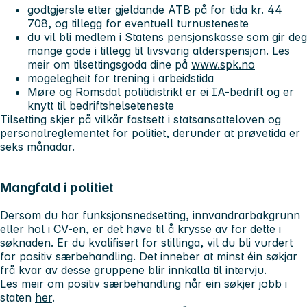
godtgjersle etter gjeldande ATB på for tida kr. 44
708, og tillegg for eventuell turnusteneste
du vil bli medlem i Statens pensjonskasse som gir deg
mange gode i tillegg til livsvarig alderspensjon. Les
meir om tilsettingsgoda dine på
www.spk.no
mogelegheit for trening i arbeidstida
Møre og Romsdal politidistrikt er ei IA-bedrift og er
knytt til bedriftshelseteneste
Tilsetting skjer på vilkår fastsett i statsansatteloven og
personalreglementet for politiet, derunder at prøvetida er
seks månadar.
Mangfald i politiet
Dersom du har funksjonsnedsetting, innvandrarbakgrunn
eller hol i CV-en, er det høve til å krysse av for dette i
søknaden. Er du kvalifisert for stillinga, vil du bli vurdert
for positiv særbehandling. Det inneber at minst éin søkjar
frå kvar av desse gruppene blir innkalla til intervju.
Les meir om positiv særbehandling når ein søkjer jobb i
staten
her
.