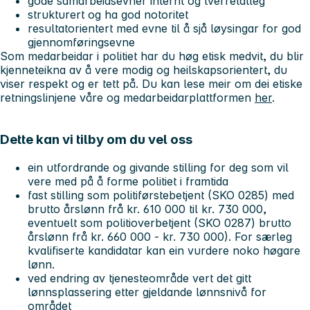
gode samarbeidsevner internt og tverretatleg
strukturert og ha god notoritet
resultatorientert med evne til å sjå løysingar for god
gjennomføringsevne
Som medarbeidar i politiet har du høg etisk medvit, du blir
kjenneteikna av å vere modig og heilskapsorientert, du
viser respekt og er tett på. Du kan lese meir om dei etiske
retningslinjene våre og medarbeidarplattformen
her
.
Dette kan vi tilby om du vel oss
ein utfordrande og givande stilling for deg som vil
vere med på å forme politiet i framtida
fast stilling som politiførstebetjent (SKO 0285) med
brutto årslønn frå kr. 610 000 til kr. 730 000,
eventuelt som politioverbetjent (SKO 0287) brutto
årslønn frå kr. 660 000 - kr. 730 000). For særleg
kvalifiserte kandidatar kan ein vurdere noko høgare
lønn.
ved endring av tjenesteområde vert det gitt
lønnsplassering etter gjeldande lønnsnivå for
området