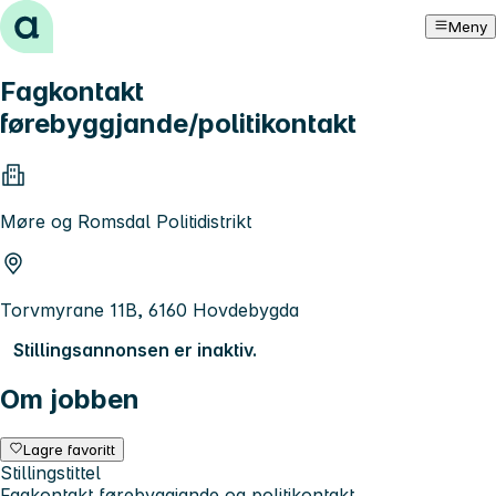
Hopp til innhold
Meny
Fagkontakt
førebyggjande/politikontakt
Møre og Romsdal Politidistrikt
Torvmyrane 11B, 6160 Hovdebygda
Stillingsannonsen er inaktiv.
Om jobben
Lagre favoritt
Stillingstittel
Fagkontakt førebyggjande og politikontakt