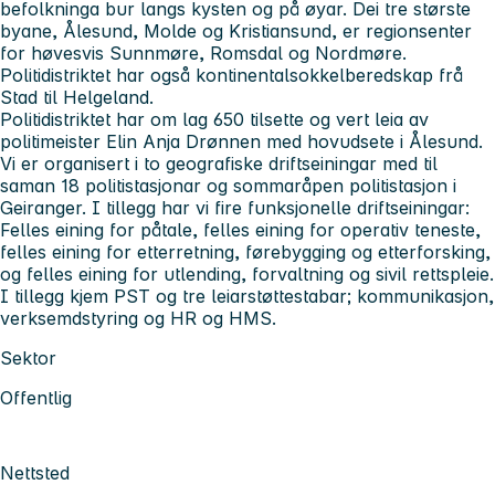
befolkninga bur langs kysten og på øyar. Dei tre største
byane, Ålesund, Molde og Kristiansund, er regionsenter
for høvesvis Sunnmøre, Romsdal og Nordmøre.
Politidistriktet har også kontinentalsokkelberedskap frå
Stad til Helgeland.
Politidistriktet har om lag 650 tilsette og vert leia av
politimeister Elin Anja Drønnen med hovudsete i Ålesund.
Vi er organisert i to geografiske driftseiningar med til
saman 18 politistasjonar og sommaråpen politistasjon i
Geiranger. I tillegg har vi fire funksjonelle driftseiningar:
Felles eining for påtale, felles eining for operativ teneste,
felles eining for etterretning, førebygging og etterforsking,
og felles eining for utlending, forvaltning og sivil rettspleie.
I tillegg kjem PST og tre leiarstøttestabar; kommunikasjon,
verksemdstyring og HR og HMS.
Sektor
Offentlig
Nettsted