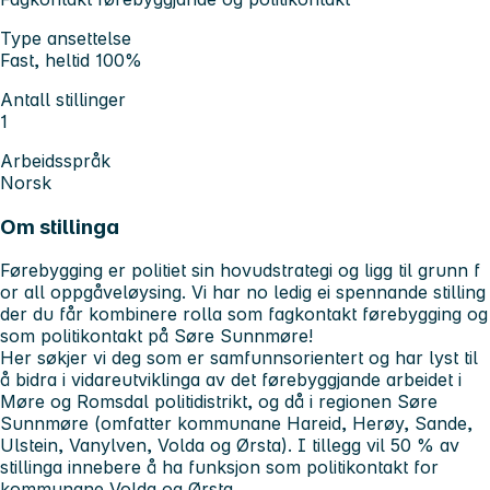
Type ansettelse
Fast, heltid 100%
Antall stillinger
1
Arbeidsspråk
Norsk
Om stillinga
Førebygging er politiet sin hovudstrategi og ligg til grunn f
or all oppgåveløysing. Vi har no ledig ei spennande stilling
der du får kombinere rolla som fagkontakt førebygging og
som politikontakt på Søre Sunnmøre!
Her søkjer vi deg som er samfunnsorientert og har lyst til
å bidra i vidareutviklinga av det førebyggjande arbeidet i
Møre og Romsdal politidistrikt, og då i regionen Søre
Sunnmøre (omfatter kommunane Hareid, Herøy, Sande,
Ulstein, Vanylven, Volda og Ørsta). I tillegg vil 50 % av
stillinga innebere å ha funksjon som politikontakt for
kommunane Volda og Ørsta.