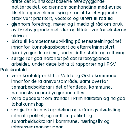
drifte det kunnskapsbaserte førebyggjande
politiarbeidet, og gjennom samhandling med øvrige
tilsette og avdelingar sørgje for at førebyggjande
tiltak vert prioritert, vedteke og utført til rett tid
gjennom foredrag, møter og i media gi råd om bruk
av førebyggjande metoder og tiltak ovanfor eksterne
aktørar
bidra til kompetanseutvikling på tenesteeininga(ne)
innanfor kunnskapsbasert og etterretningsstyrt
førebyggjande arbeid, under dette støtte og rettleiing
sørgje for god notoritet på det førebyggjande
arbeidet, under dette bidra til rapportering i PSV
Politikontakt
vere kontaktpunkt for Volda og Ørsta kommunar
innanfor deira ansvarsområde, samt overfor
samarbeidsaktørar i det offentlege, kommune,
næringsliv og innbyggjarane elles
vere oppdatert om trendar i kriminaliteten og ha god
lokalkunnskap
sørgje for kunnskapsdeling og erfaringsutveksling
internt i politiet, og mellom politiet og
samarbeidsaktørar i kommune, næringsliv og
interesseorganisasjonar