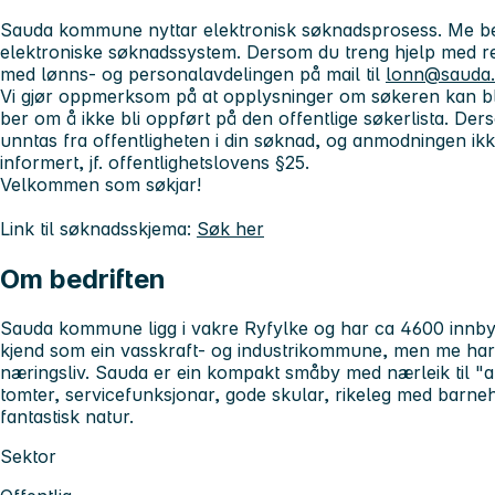
Sauda kommune nyttar elektronisk søknadsprosess. Me ber 
elektroniske søknadssystem. Dersom du treng hjelp med reg
med lønns- og personalavdelingen på mail til
lonn@sauda
Vi gjør oppmerksom på at opplysninger om søkeren kan bli
ber om å ikke bli oppført på den offentlige søkerlista. D
unntas fra offentligheten i din søknad, og anmodningen ikke t
informert, jf. offentlighetslovens §25.
Velkommen som søkjar!
Link til søknadsskjema:
Søk her
Om bedriften
Sauda kommune ligg i vakre Ryfylke og har ca 4600 innbyg
kjend som ein vasskraft- og industrikommune, men me har n
næringsliv. Sauda er ein kompakt småby med nærleik til "al
tomter, servicefunksjonar, gode skular, rikeleg med barn
fantastisk natur.
Sektor