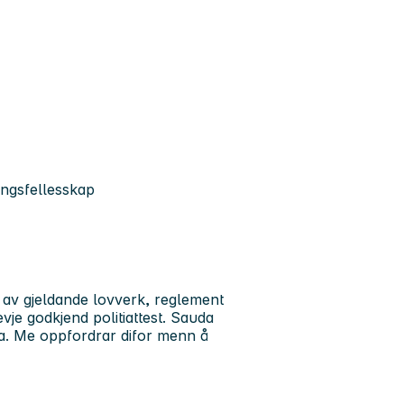
ingsfellesskap
er av gjeldande lovverk, reglement
vje godkjend politiattest. Sauda
nna. Me oppfordrar difor menn å