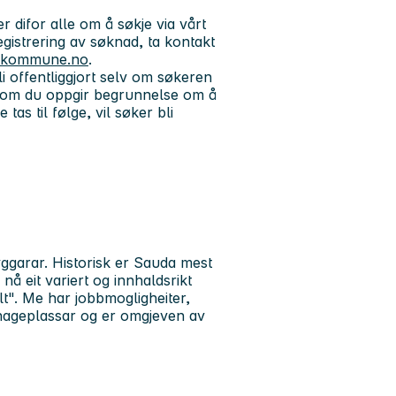
difor alle om å søkje via vårt
istrering av søknad, ta kontakt
.kommune.no
.
 offentliggjort selv om søkeren
ersom du oppgir begrunnelse om å
as til følge, vil søker bli
garar. Historisk er Sauda mest
å eit variert og innhaldsrikt
t". Me har jobbmogligheiter,
ehageplassar og er omgjeven av