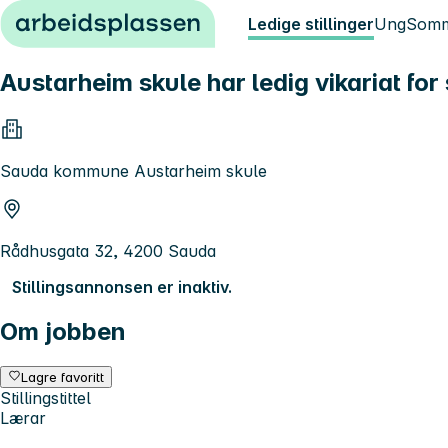
Hopp til innhold
Ledige stillinger
Ung
Somm
Austarheim skule har ledig vikariat fo
Sauda kommune Austarheim skule
Rådhusgata 32, 4200 Sauda
Stillingsannonsen er inaktiv.
Om jobben
Lagre favoritt
Stillingstittel
Lærar