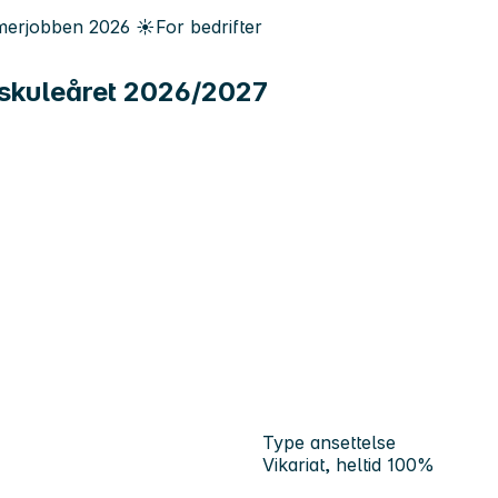
erjobben
2026
☀️
For bedrifter
r skuleåret 2026/2027
Type ansettelse
Vikariat, heltid 100%