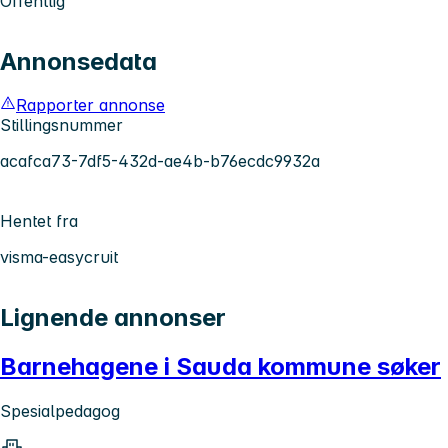
Offentlig
Annonsedata
Rapporter annonse
Stillingsnummer
acafca73-7df5-432d-ae4b-b76ecdc9932a
Hentet fra
visma-easycruit
Lignende annonser
Barnehagene i Sauda kommune søker
Spesialpedagog