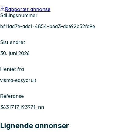
Rapporter annonse
Stillingsnummer
bf11ad7e-adc1-4854-b6a3-da692b52fd9e
Sist endret
30. juni 2026
Hentet fra
visma-easycruit
Referanse
3631717_193971_nn
Lignende annonser