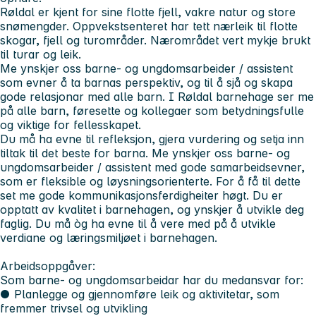
Røldal er kjent for sine flotte fjell, vakre natur og store
snømengder. Oppvekstsenteret har tett nærleik til flotte
skogar, fjell og turområder. Nærområdet vert mykje brukt
til turar og leik.
Me ynskjer oss barne- og ungdomsarbeider / assistent
som evner å ta barnas perspektiv, og til å sjå og skapa
gode relasjonar med alle barn. I Røldal barnehage ser me
på alle barn, føresette og kollegaer som betydningsfulle
og viktige for fellesskapet.
Du må ha evne til refleksjon, gjera vurdering og setja inn
tiltak til det beste for barna. Me ynskjer oss barne- og
ungdomsarbeider / assistent med gode samarbeidsevner,
som er fleksible og løysningsorienterte. For å få til dette
set me gode kommunikasjonsferdigheiter høgt. Du er
opptatt av kvalitet i barnehagen, og ynskjer å utvikle deg
faglig. Du må òg ha evne til å vere med på å utvikle
verdiane og læringsmiljøet i barnehagen.
Arbeidsoppgåver:
Som barne- og ungdomsarbeidar har du medansvar for:
● Planlegge og gjennomføre leik og aktivitetar, som
fremmer trivsel og utvikling