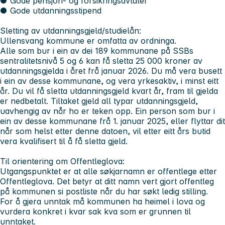
● Gode pensjon- og forsikringsavtaler
● Gode utdanningsstipend
Sletting av utdanningsgjeld/studielån:
Ullensvang kommune er omfatta av ordninga.
Alle som bur i ein av dei 189 kommunane på SSBs
sentralitetsnivå 5 og 6 kan få sletta 25 000 kroner av
utdanningsgjelda i året frå januar 2026. Du må vera busett
i ein av desse kommunane, og vera yrkesaktiv, i minst eitt
år. Du vil få sletta utdanningsgjeld kvart år, fram til gjelda
er nedbetalt. Tiltaket gjeld all typar utdanningsgjeld,
uavhengig av når ho er teken opp. Ein person som bur i
ein av desse kommunane frå 1. januar 2025, eller flyttar dit
når som helst etter denne datoen, vil etter eitt års butid
vera kvalifisert til å få sletta gjeld.
Til orientering om Offentleglova:
Utgangspunktet er at alle søkjarnamn er offentlege etter
Offentleglova. Det betyr at ditt namn vert gjort offentleg
på kommunen si postliste når du har søkt ledig stilling.
For å gjera unntak må kommunen ha heimel i lova og
vurdera konkret i kvar sak kva som er grunnen til
unntaket.