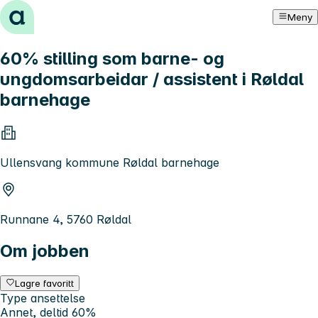
Hopp til innhold
Meny
60% stilling som barne- og
ungdomsarbeidar / assistent i Røldal
barnehage
Ullensvang kommune Røldal barnehage
Runnane 4, 5760 Røldal
Om jobben
Lagre favoritt
Type ansettelse
Annet, deltid 60%