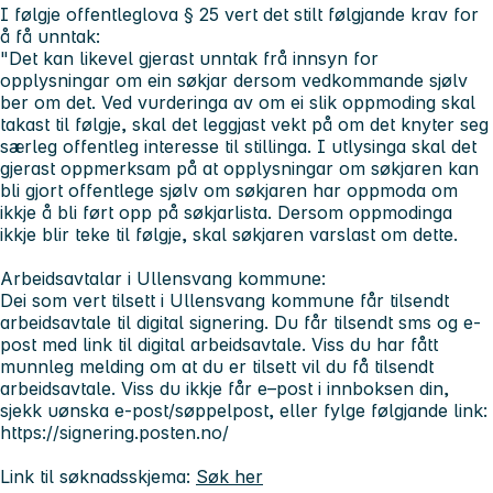
I følgje offentleglova § 25 vert det stilt følgjande krav for
å få unntak:
"Det kan likevel gjerast unntak frå innsyn for
opplysningar om ein søkjar dersom vedkommande sjølv
ber om det. Ved vurderinga av om ei slik oppmoding skal
takast til følgje, skal det leggjast vekt på om det knyter seg
særleg offentleg interesse til stillinga. I utlysinga skal det
gjerast oppmerksam på at opplysningar om søkjaren kan
bli gjort offentlege sjølv om søkjaren har oppmoda om
ikkje å bli ført opp på søkjarlista. Dersom oppmodinga
ikkje blir teke til følgje, skal søkjaren varslast om dette.
Arbeidsavtalar i Ullensvang kommune:
Dei som vert tilsett i Ullensvang kommune får tilsendt
arbeidsavtale til digital signering. Du får tilsendt sms og e-
post med link til digital arbeidsavtale. Viss du har fått
munnleg melding om at du er tilsett vil du få tilsendt
arbeidsavtale. Viss du ikkje får e–post i innboksen din,
sjekk uønska e-post/søppelpost, eller fylge følgjande link:
https://signering.posten.no/
Link til søknadsskjema:
Søk her