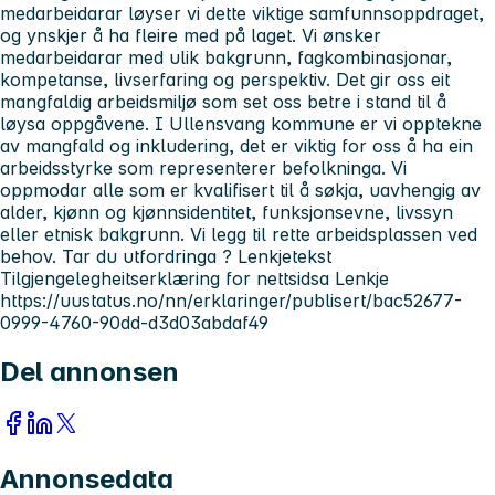
medarbeidarar løyser vi dette viktige samfunnsoppdraget,
og ynskjer å ha fleire med på laget. Vi ønsker
medarbeidarar med ulik bakgrunn, fagkombinasjonar,
kompetanse, livserfaring og perspektiv. Det gir oss eit
mangfaldig arbeidsmiljø som set oss betre i stand til å
løysa oppgåvene. I Ullensvang kommune er vi opptekne
av mangfald og inkludering, det er viktig for oss å ha ein
arbeidsstyrke som representerer befolkninga. Vi
oppmodar alle som er kvalifisert til å søkja, uavhengig av
alder, kjønn og kjønnsidentitet, funksjonsevne, livssyn
eller etnisk bakgrunn. Vi legg til rette arbeidsplassen ved
behov. Tar du utfordringa ? Lenkjetekst
Tilgjengelegheitserklæring for nettsidsa Lenkje
https://uustatus.no/nn/erklaringer/publisert/bac52677-
0999-4760-90dd-d3d03abdaf49
Del annonsen
Annonsedata