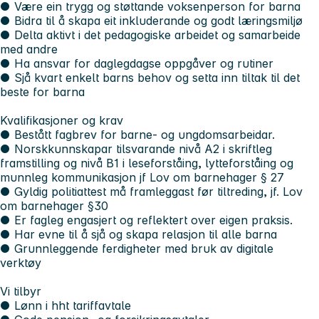
● Være ein trygg og støttande voksenperson for barna
● Bidra til å skapa eit inkluderande og godt læringsmiljø
● Delta aktivt i det pedagogiske arbeidet og samarbeide
med andre
● Ha ansvar for daglegdagse oppgåver og rutiner
● Sjå kvart enkelt barns behov og setta inn tiltak til det
beste for barna
Kvalifikasjoner og krav
● Bestått fagbrev for barne- og ungdomsarbeidar.
● Norskkunnskapar tilsvarande nivå A2 i skriftleg
framstilling og nivå B1 i leseforståing, lytteforståing og
munnleg kommunikasjon jf Lov om barnehager § 27
● Gyldig politiattest må framleggast før tiltreding, jf. Lov
om barnehager §30
● Er fagleg engasjert og reflektert over eigen praksis.
● Har evne til å sjå og skapa relasjon til alle barna
● Grunnleggende ferdigheter med bruk av digitale
verktøy
Vi tilbyr
● Lønn i hht tariffavtale