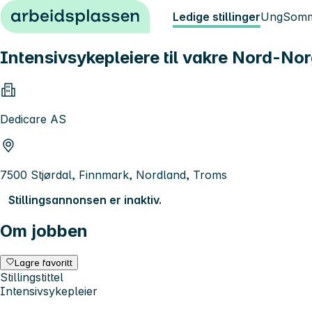
Hopp til innhold
Ledige stillinger
Ung
Somm
Intensivsykepleiere til vakre Nord-No
Dedicare AS
7500 Stjørdal, Finnmark, Nordland, Troms
Stillingsannonsen er inaktiv.
Om jobben
Lagre favoritt
Stillingstittel
Intensivsykepleier