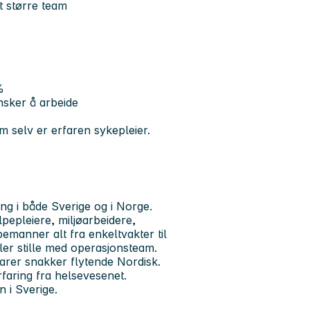
t større team
%
ønsker å arbeide
 selv er erfaren sykepleier.
g i både Sverige og i Norge.
lpepleiere, miljøarbeidere,
emanner alt fra enkeltvakter til
ler stille med operasjonsteam.
karer snakker flytende Nordisk.
faring fra helsevesenet.
 i Sverige.