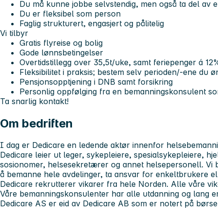
Du må kunne jobbe selvstendig, men også ta del av e
Du er fleksibel som person
Faglig strukturert, engasjert og pålitelig
Vi tilbyr
Gratis flyreise og bolig
Gode lønnsbetingelser
Overtidstillegg over 35,5t/uke, samt feriepenger á 12
Fleksibilitet i praksis; bestem selv perioden/-ene du 
Pensjonsopptjening i DNB samt forsikring
Personlig oppfølging fra en bemanningskonsulent som
Ta snarlig kontakt!
Om bedriften
I dag er Dedicare en ledende aktør innenfor helsebemannin
Dedicare leier ut leger, sykepleiere, spesialsykepleiere, hje
sosionomer, helsesekretærer og annet helsepersonell. Vi b
å bemanne hele avdelinger, ta ansvar for enkeltbrukere el
Dedicare rekrutterer vikarer fra hele Norden. Alle våre vi
Våre bemanningskonsulenter har alle utdanning og lang er
Dedicare AS er eid av Dedicare AB som er notert på børsen