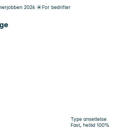
erjobben
2026
☀️
For bedrifter
rge
Type ansettelse
Fast, heltid 100%