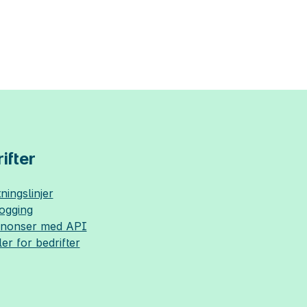
ifter
ningslinjer
logging
nnonser med API
ler for bedrifter