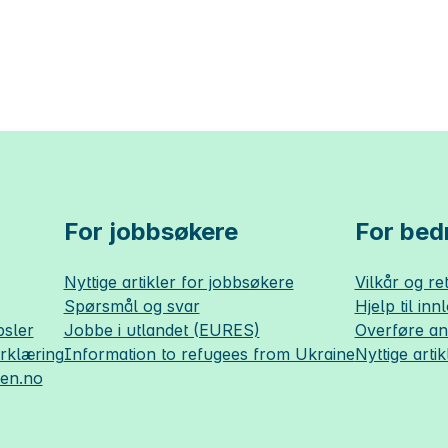
For jobbsøkere
For bedr
Nyttige artikler for jobbsøkere
Vilkår og ret
Spørsmål og svar
Hjelp til inn
sler
Jobbe i utlandet (EURES)
Overføre a
erklæring
Information to refugees from Ukraine
Nyttige artik
sen.no