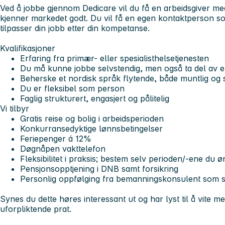
Ved å jobbe gjennom Dedicare vil du få en arbeidsgiver med
kjenner markedet godt. Du vil få en egen kontaktperson s
tilpasser din jobb etter din kompetanse.
Kvalifikasjoner
Erfaring fra primær- eller spesialisthelsetjenesten
Du må kunne jobbe selvstendig, men også ta del av e
Beherske et nordisk språk flytende, både muntlig og sk
Du er fleksibel som person
Faglig strukturert, engasjert og pålitelig
Vi tilbyr
Gratis reise og bolig i arbeidsperioden
Konkurransedyktige lønnsbetingelser
Feriepenger á 12%
Døgnåpen vakttelefon
Fleksibilitet i praksis; bestem selv perioden/-ene du 
Pensjonsopptjening i DNB samt forsikring
Personlig oppfølging fra bemanningskonsulent som se
Synes du dette høres interessant ut og har lyst til å vite 
uforpliktende prat.