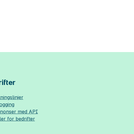
ifter
ningslinjer
logging
nnonser med API
ler for bedrifter