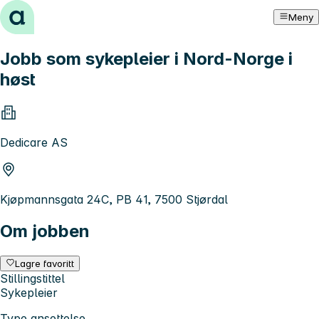
Hopp til innhold
Meny
Jobb som sykepleier i Nord-Norge i
høst
Dedicare AS
Kjøpmannsgata 24C, PB 41, 7500 Stjørdal
Om jobben
Lagre favoritt
Stillingstittel
Sykepleier
Type ansettelse