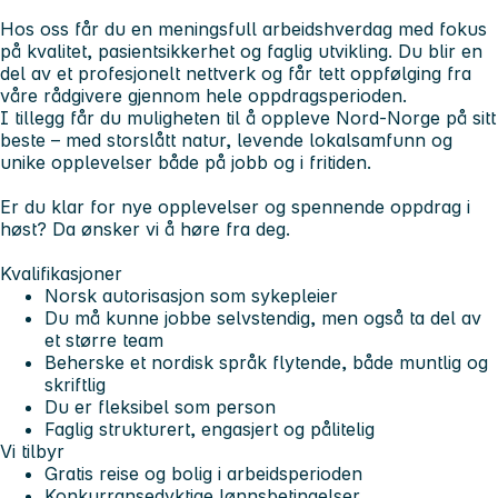
Hos oss får du en meningsfull arbeidshverdag med fokus
på kvalitet, pasientsikkerhet og faglig utvikling. Du blir en
del av et profesjonelt nettverk og får tett oppfølging fra
våre rådgivere gjennom hele oppdragsperioden.
I tillegg får du muligheten til å oppleve Nord-Norge på sitt
beste – med storslått natur, levende lokalsamfunn og
unike opplevelser både på jobb og i fritiden.
Er du klar for nye opplevelser og spennende oppdrag i
høst? Da ønsker vi å høre fra deg.
Kvalifikasjoner
Norsk autorisasjon som sykepleier
Du må kunne jobbe selvstendig, men også ta del av
et større team
Beherske et nordisk språk flytende, både muntlig og
skriftlig
Du er fleksibel som person
Faglig strukturert, engasjert og pålitelig
Vi tilbyr
Gratis reise og bolig i arbeidsperioden
Konkurransedyktige lønnsbetingelser