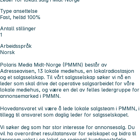
Type ansettelse
Fast, heltid 100%
Antall stillinger
1
Arbeidsspråk
Norsk
Polaris Media Midt-Norge (PMMN) består av
Adresseavisen, 13 lokale mediehus, en lokalradiostasjon
og et salgsselskap. Til vårt salgsselskap søker vi nå en
leder som skal drive det operative salgsarbeidet for våre
lokale mediehus, og være en del av felles ledergruppe for
annonsemarked i PMMN.
Hovedansvaret vil være å lede lokale salgsteam i PMMN, i
tillegg til ansvaret som daglig leder for salgsselskapet.
Vi søker deg som har stor interesse for annonsesalg. Du
vil ha overordnet resultatansvar for selskapet og bidra til
lønnsom vekst i en lokal og regional kundeportefølje.