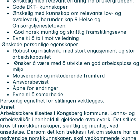
Ønskelig med relevant erfaring fra brukergruppen.
Gode IKT- kunnskaper
Ønskelig med kunnskap om relevante lov- og
avtaleverk, herunder kap 9 Helse og
Omsorgstjenesteloven.
God norsk muntlig og skriftlig framstillingsevne
Evne til å ta i mot veiledning
Ønskede personlige egenskaper
Robust og initiativrik, med stort engasjement og stor
arbeidskapasitet
Ønsker å være med å utvikle en god arbeidsplass og
miljø
Motiverende og inkluderende framferd
Ansvarsbevisst
Åpne for endringer
Evne til å samarbeide
Personlig egnethet for stillingen vektlegges.
Annet
Arbeidstakere tilsettes i Kongsberg kommune. Lønns- og
arbeidsvilkår i henhold til gjeldende avtaleverk. Det stilles
krav til norskkunnskaper, skriftlig og muntlig, ved
ansettelse. Dersom det kan trekkes i tvil om søkere har de
nødvendige norskkunnskaper, skal vedkommende kunne