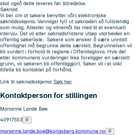
skal også dette leveres før tiltredelse.
Søknad
Vi ber om at søkere benytter vårt elektroniske
søknadsskjema. Vennligst fyll ut søknaden så fullstendig
som mulig. Attester og vitnemål tas med til et eventuelt
intervju. Det vil etter søknadsfristens utløp utarbeides en
offentlig søkerliste. Søkere som ønsker å være unntatt
offentlighet må begrunne dette særskilt. Begrunnelsen vil
bli vurdert i forhold til reglene i Offentleglova. Hvis det
etter kommunens vurderinger ikke foreligger en særskilt
grunn, vil søkeren bli offentliggjort. Søker vil i et slikt
tilfelle bli kontaktet på forhånd.
Link til søknadsskjema:
Søk her
Kontaktperson for stillingen
Marianne Lande Bøe
40917553
marianne.lande.boe@kongsberg.kommune.no