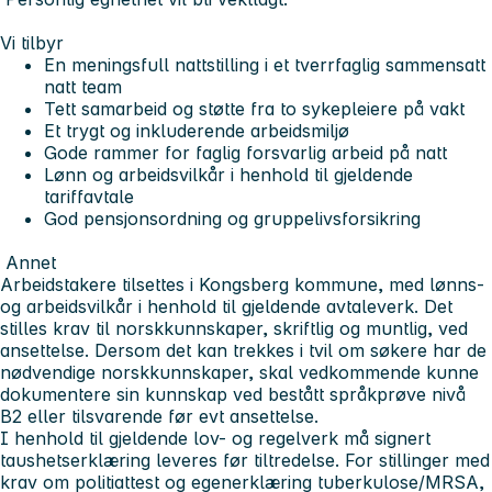
Vi tilbyr
En meningsfull nattstilling i et tverrfaglig sammensatt
natt team
Tett samarbeid og støtte fra to sykepleiere på vakt
Et trygt og inkluderende arbeidsmiljø
Gode rammer for faglig forsvarlig arbeid på natt
Lønn og arbeidsvilkår i henhold til gjeldende
tariffavtale
God pensjonsordning og gruppelivsforsikring
Annet
Arbeidstakere tilsettes i Kongsberg kommune, med lønns-
og arbeidsvilkår i henhold til gjeldende avtaleverk. Det
stilles krav til norskkunnskaper, skriftlig og muntlig, ved
ansettelse. Dersom det kan trekkes i tvil om søkere har de
nødvendige norskkunnskaper, skal vedkommende kunne
dokumentere sin kunnskap ved bestått språkprøve nivå
B2 eller tilsvarende før evt ansettelse.
I henhold til gjeldende lov- og regelverk må signert
taushetserklæring leveres før tiltredelse. For stillinger med
krav om politiattest og egenerklæring tuberkulose/MRSA,