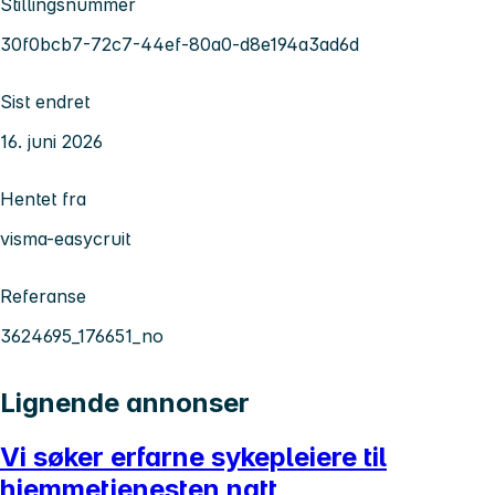
Stillingsnummer
30f0bcb7-72c7-44ef-80a0-d8e194a3ad6d
Sist endret
16. juni 2026
Hentet fra
visma-easycruit
Referanse
3624695_176651_no
Lignende annonser
Vi søker erfarne sykepleiere til
hjemmetjenesten natt