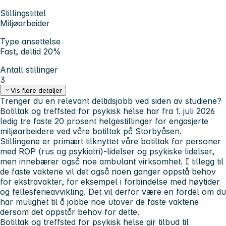
Stillingstittel
Miljøarbeider
Type ansettelse
Fast, deltid 20%
Antall stillinger
3
Vis flere detaljer
Trenger du en relevant deltidsjobb ved siden av studiene?
Botiltak og treffsted for psykisk helse har fra 1. juli 2026
ledig tre faste 20 prosent helgestillinger for engasjerte
miljøarbeidere ved våre botiltak på Storbyåsen.
Stillingene er primært tilknyttet våre botiltak for personer
med ROP (rus og psykiatri)-lidelser og psykiske lidelser,
men innebærer også noe ambulant virksomhet. I tillegg til
de faste vaktene vil det også noen ganger oppstå behov
for ekstravakter, for eksempel i forbindelse med høytider
og fellesferieavvikling. Det vil derfor være en fordel om du
har mulighet til å jobbe noe utover de faste vaktene
dersom det oppstår behov for dette.
Botiltak og treffsted for psykisk helse gir tilbud til