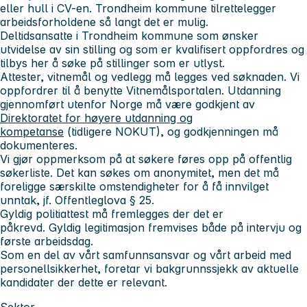
eller hull i CV-en. Trondheim kommune tilrettelegger
arbeidsforholdene så langt det er mulig.
Deltidsansatte i Trondheim kommune som ønsker
utvidelse av sin stilling og som er kvalifisert oppfordres og
tilbys her å søke på stillinger som er utlyst.
Attester, vitnemål og vedlegg må legges ved søknaden. Vi
oppfordrer til å benytte Vitnemålsportalen. Utdanning
gjennomført utenfor Norge må være godkjent av
Direktoratet for høyere utdanning og
kompetanse
(tidligere NOKUT), og godkjenningen må
dokumenteres.
Vi gjør oppmerksom på at søkere føres opp på offentlig
søkerliste. Det kan søkes om anonymitet, men det må
foreligge særskilte omstendigheter for å få innvilget
unntak, jf. Offentleglova § 25.
Gyldig politiattest må fremlegges der det er
påkrevd. Gyldig legitimasjon fremvises både på intervju og
første arbeidsdag.
Som en del av vårt samfunnsansvar og vårt arbeid med
personellsikkerhet, foretar vi bakgrunnssjekk av aktuelle
kandidater der dette er relevant.
Sektor