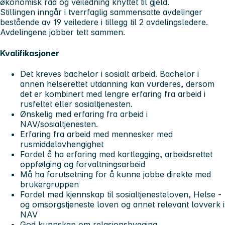
økonomisk råd og veiledning knyttet til gjeld.
Stillingen inngår i tverrfaglig sammensatte avdelinger
bestående av 19 veiledere i tillegg til 2 avdelingsledere.
Avdelingene jobber tett sammen.
Kvalifikasjoner
Det kreves bachelor i sosialt arbeid. Bachelor i
annen helserettet utdanning kan vurderes, dersom
det er kombinert med lengre erfaring fra arbeid i
rusfeltet eller sosialtjenesten.
Ønskelig med erfaring fra arbeid i
NAV/sosialtjenesten.
Erfaring fra arbeid med mennesker med
rusmiddelavhengighet
Fordel å ha erfaring med kartlegging, arbeidsrettet
oppfølging og forvaltningsarbeid
Må ha forutsetning for å kunne jobbe direkte med
brukergruppen
Fordel med kjennskap til sosialtjenesteloven, Helse -
og omsorgstjeneste loven og annet relevant lovverk i
NAV
God kunnskap om relasjonsbygging