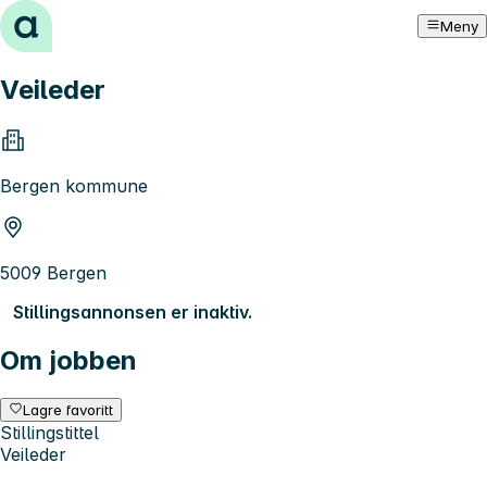
Hopp til innhold
Meny
Veileder
Bergen kommune
5009 Bergen
Stillingsannonsen er inaktiv.
Om jobben
Lagre favoritt
Stillingstittel
Veileder