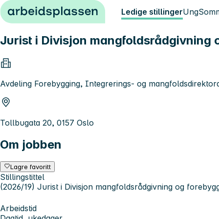
Hopp til innhold
Ledige stillinger
Ung
Somm
Jurist i Divisjon mangfoldsrådgivnin
Avdeling Forebygging, Integrerings- og mangfoldsdirektora
Tollbugata 20, 0157 Oslo
Om jobben
Lagre favoritt
Stillingstittel
(2026/19) Jurist i Divisjon mangfoldsrådgivning og forebyg
Arbeidstid
Dagtid, ukedager