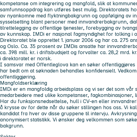
kompetanse om integrering og mangfold, slik at kommuner
samfunnsoppdrag kan utføres best mulig. Direktoratets h
av nyankomne med flyktningbakgrunn og oppfølging av inte
sysselsetting blant personer med innvandrerbakgrunn, dia
tilrettelegging av offentlige tjenester, forebygging av tvang
av kunnskap. IMDi er nasjonal fagmyndighet for tolking i o
Direktoratet ble opprettet 1. januar 2006 og har ca. 275 an
og Oslo. Ca. 35 prosent av IMDis ansatte har innvandrerba
ca. 398 mill. kr. i driftsbudsjett og forvalter ca. 28,2 mrd. k
i direktoratet er norsk.
I samsvar med Offentleglova kan en søker offentliggjøres
har bedt om at søknaden behandles konfidensielt. Vedkommen
offentliggjøring.
Mangfoldserklæring
IMDi er en mangfoldig arbeidsplass og vi ser det som vår 
medarbeidere med ulike kompetanser, fagkombinasjoner, li
Har du funksjonsnedsettelse, hull i CV-en eller innvandrer
å krysse av for dette når du søker stillingen hos oss. Vi kall
kandidat fra hver av disse gruppene til intervju. Avkrysnin
anonymisert statistikk. Vi ønsker deg velkommen som søke
bakgrunn.
Sektor