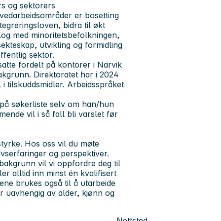
s og sektorers
ovedarbeidsområder er bosetting
greringsloven, bidra til økt
log med minoritetsbefolkningen,
sekteskap, utvikling og formidling
ffentlig sektor.
satte fordelt på kontorer i Narvik
kgrunn. Direktoratet har i 2024
r. i tilskuddsmidler. Arbeidsspråket
 på søkerliste selv om han/hun
de vil i så fall bli varslet før
styrke. Hos oss vil du møte
vserfaringer og perspektiver.
bakgrunn vil vi oppfordre deg til
er alltid inn minst én kvalifisert
gene brukes også til å utarbeide
r uavhengig av alder, kjønn og
Nettsted