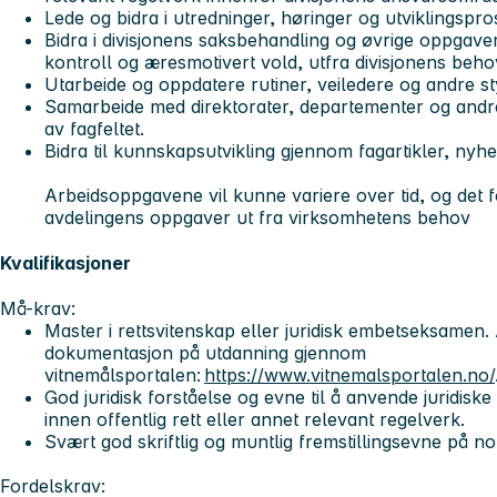
Lede og bidra i utredninger, høringer og utviklingspros
Bidra i divisjonens saksbehandling og øvrige oppgave
kontroll og æresmotivert vold, utfra divisjonens behov
Utarbeide og oppdatere rutiner, veiledere og andre s
Samarbeide med direktorater, departementer og andre 
av fagfeltet.
Bidra til kunnskapsutvikling gjennom fagartikler, nyh
Arbeidsoppgavene vil kunne variere over tid, og det f
avdelingens oppgaver ut fra virksomhetens behov
Kvalifikasjoner
Må-krav:
Master i rettsvitenskap eller juridisk embetseksamen.
dokumentasjon på utdanning gjennom
vitnemålsportalen:
https://www.vitnemalsportalen.no/
God juridisk forståelse og evne til å anvende juridiske 
innen offentlig rett eller annet relevant regelverk.
Svært god skriftlig og muntlig fremstillingsevne på no
Fordelskrav: