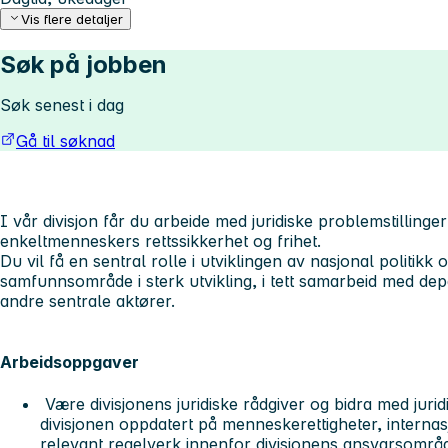
Vis flere detaljer
Søk på jobben
Søk senest i dag
Gå til søknad
I vår divisjon får du arbeide med juridiske problemstillinge
enkeltmenneskers rettssikkerhet og frihet.
Du vil få en sentral rolle i utviklingen av nasjonal politikk 
samfunnsområde i sterk utvikling, i tett samarbeid med dep
andre sentrale aktører.
Arbeidsoppgaver
Være divisjonens juridiske rådgiver og bidra med juri
divisjonen oppdatert på menneskerettigheter, interna
relevant regelverk innenfor divisjonens ansvarsområd