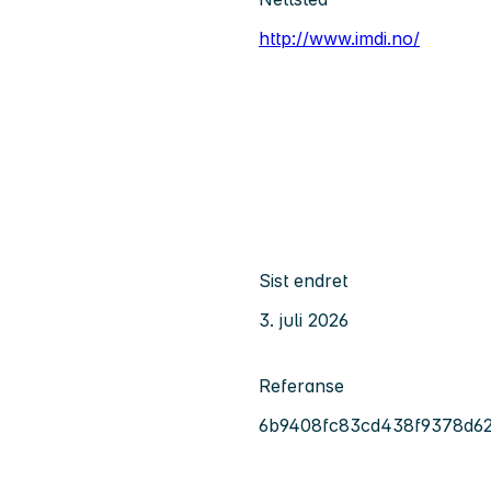
http://www.imdi.no/
Sist endret
3. juli 2026
Referanse
6b9408fc83cd438f9378d62