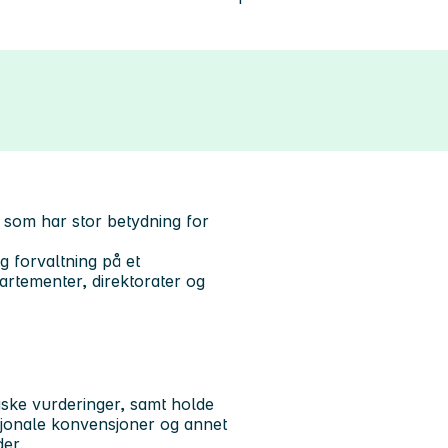
r som har stor betydning for
og forvaltning på et
artementer, direktorater og
diske vurderinger, samt holde
sjonale konvensjoner og annet
er.