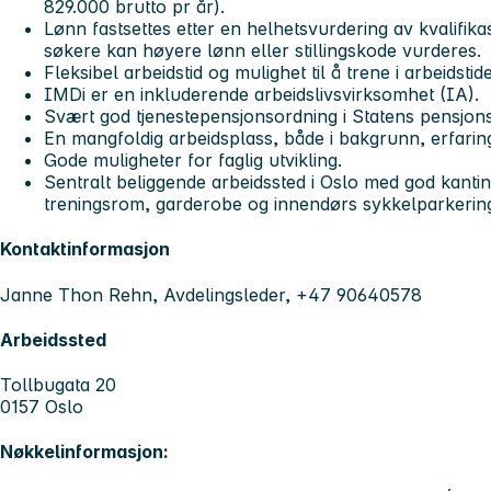
829.000 brutto pr år).
Lønn fastsettes etter en helhetsvurdering av kvalifikas
søkere kan høyere lønn eller stillingskode vurderes.
Fleksibel arbeidstid og mulighet til å trene i arbeidstid
IMDi er en inkluderende arbeidslivsvirksomhet (IA).
Svært god tjenestepensjonsordning i Statens pensjon
En mangfoldig arbeidsplass, både i bakgrunn, erfaring
Gode muligheter for faglig utvikling.
Sentralt beliggende arbeidssted i Oslo med god kantin
treningsrom, garderobe og innendørs sykkelparkering
Kontaktinformasjon
Janne Thon Rehn, Avdelingsleder, +47 90640578
Arbeidssted
Tollbugata 20
0157 Oslo
Nøkkelinformasjon: