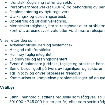
Juridisk rådgivning i offentlig sektor.
Personvernregelverket (GDPR) og behandling av per
Implementering av nytt regelverk.
Utviklings- og utredningsarbeid.
Opplæring og juridisk veiledning.
Menneskerettigheter, barns rettigheter eller problemsti
kontroll, æresmotivert vold eller vold i nære relasjon
Vi ser etter deg som:
Arbeider strukturert og systematisk
Har god rolleforståelse
Har høy faglig integritet
Er analytisk og løsningsorientert
Evner å balansere juridiske, faglige og praktiske hen
Samarbeider godt på tvers av fagmiljøer og sektorer
Tar initiativ og driver prosesser fremover
Kommuniserer komplekse problemstillinger på en tyde
Vi tilbyr
Lønn i henhold til statens regulativ som rådgiver, stil
601.000 - 745.000 brutto per år) eller som seniorrådg