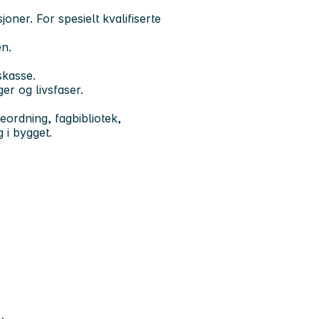
joner. For spesielt kvalifiserte
en.
skasse.
er og livsfaser.
eordning, fagbibliotek,
 i bygget.