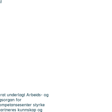
i)
orat underlagt Arbeids- og
gsorgan for
kompetansesenter styrke
artneres kunnskap og