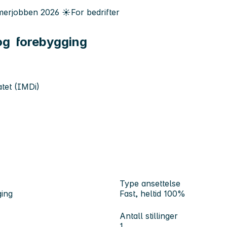
erjobben
2026
☀️
For bedrifter
g og forebygging
tet (IMDi)
Type ansettelse
ging
Fast, heltid 100%
Antall stillinger
1