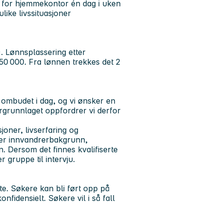
et for hjemmekontor én dag i uken
ulike livssituasjoner
). Lønnsplassering etter
0 000. Fra lønnen trekkes det 2
 ombudet i dag, og vi ønsker en
ergrunnlaget oppfordrer vi derfor
oner, livserfaring og
ller innvandrerbakgrunn,
n. Dersom det finnes kvalifiserte
 gruppe til intervju.
.
ste. Søkere kan bli ført opp på
fidensielt. Søkere vil i så fall