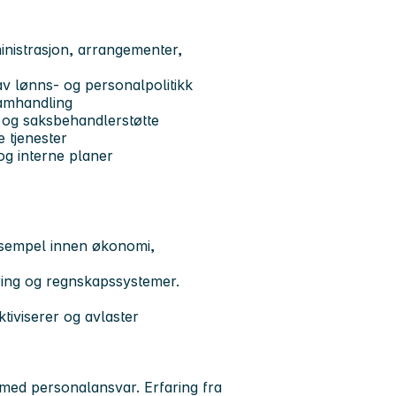
ministrasjon, arrangementer,
av lønns- og personalpolitikk
samhandling
t og saksbehandlerstøtte
e tjenester
 og interne planer
ksempel innen økonomi,
ing og regnskapssystemer.
tiviserer og avlaster
 med personalansvar. Erfaring fra