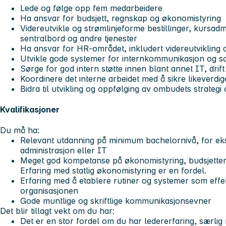
Lede og følge opp fem medarbeidere
Ha ansvar for budsjett, regnskap og økonomistyring
Videreutvikle og strømlinjeforme bestillinger, kursad
sentralbord og andre tjenester
Ha ansvar for HR-området, inkludert videreutvikling 
Utvikle gode systemer for internkommunikasjon og 
Sørge for god intern støtte innen blant annet IT, drif
Koordinere det interne arbeidet med å sikre likeverdig
Bidra til utvikling og oppfølging av ombudets strategi
Kvalifikasjoner
Du må ha:
Relevant utdanning på minimum bachelornivå, for e
administrasjon eller IT
Meget god kompetanse på økonomistyring, budsjetter
Erfaring med statlig økonomistyring er en fordel.
Erfaring med å etablere rutiner og systemer som effek
organisasjonen
Gode muntlige og skriftlige kommunikasjonsevner
Det blir tillagt vekt om du har:
Det er en stor fordel om du har ledererfaring, særlig