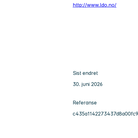
http://www.ldo.no/
Sist endret
30. juni 2026
Referanse
c435a1142273437d8a00fc