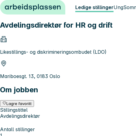
Hopp til innhold
Ledige stillinger
Ung
Somm
Avdelingsdirektør for HR og drift
Likestillings- og diskrimineringsombudet (LDO)
Mariboesgt. 13, 0183 Oslo
Om jobben
Lagre favoritt
Stillingstittel
Avdelingsdirektør
Antall stillinger
1