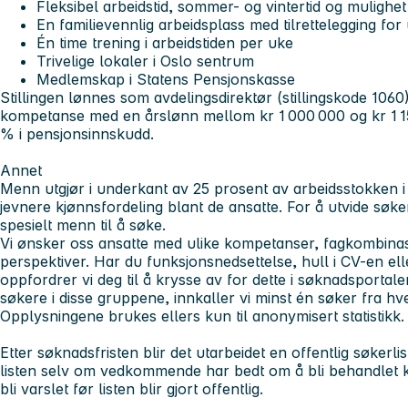
Fleksibel arbeidstid, sommer- og vintertid og muligh
En familievennlig arbeidsplass med tilrettelegging for 
Én time trening i arbeidstiden per uke
Trivelige lokaler i Oslo sentrum
Medlemskap i Statens Pensjonskasse
Stillingen lønnes som avdelingsdirektør (stillingskode 1060
kompetanse med en årslønn mellom kr 1 000 000 og kr 1 15
% i pensjonsinnskudd.
Annet
Menn utgjør i underkant av 25 prosent av arbeidsstokken i
jevnere kjønnsfordeling blant de ansatte. For å utvide søk
spesielt menn til å søke.
Vi ønsker oss ansatte med ulike kompetanser, fagkombinasj
perspektiver. Har du funksjonsnedsettelse, hull i CV-en e
oppfordrer vi deg til å krysse av for dette i søknadsportale
søkere i disse gruppene, innkaller vi minst én søker fra hver
Opplysningene brukes ellers kun til anonymisert statistikk
Etter søknadsfristen blir det utarbeidet en offentlig søkerli
listen selv om vedkommende har bedt om å bli behandlet kon
bli varslet før listen blir gjort offentlig.