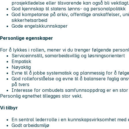
prosjektledelse eller tilsvarende kan også bli vektlagt
God kjennskap til statens lønns- og personalpolitikk
God kompetanse på arkiv, offentlige anskaffelser, un
sikkerhetsarbeid
Gode engelskkunnskaper
Personlige egenskaper
For å lykkes i rollen, mener vi du trenger følgende perso
Serviceinnstilt, samarbeidsvillig og løsningsorientert
Empatisk
Nøyaktig
Evne til å jobbe systematisk og planmessig for å føl
God rolleforståelse og evne til å balansere faglig a
på tvers
Interesse for ombudets samfunnsoppdrag er en stor
Personlig egnethet tillegges stor vekt.
Vi tilbyr
En sentral lederrolle i en kunnskapsvirksomhet med et
Godt arbeidsmiljø