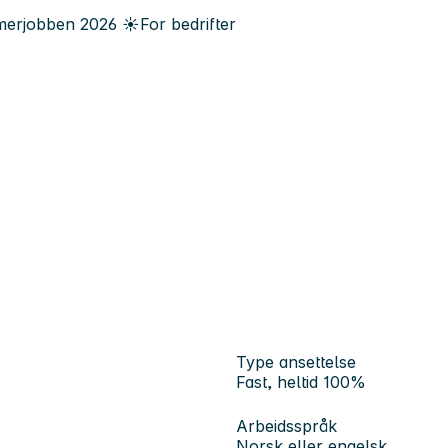
erjobben
2026
☀️
For bedrifter
Type ansettelse
Fast, heltid 100%
Arbeidsspråk
Norsk eller engelsk