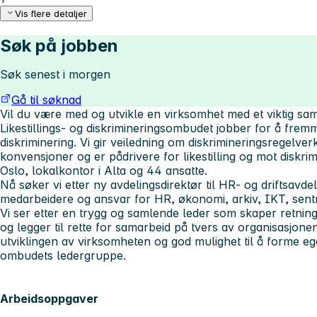
Vis flere detaljer
Søk på jobben
Søk senest i morgen
Gå til søknad
Vil du være med og utvikle en virksomhet med et viktig 
Likestillings- og diskrimineringsombudet jobber for å fremme
diskriminering. Vi gir veiledning om diskrimineringsregelver
konvensjoner og er pådrivere for likestilling og mot diskri
Oslo, lokalkontor i Alta og 44 ansatte.
Nå søker vi etter ny avdelingsdirektør til HR- og driftsavd
medarbeidere og ansvar for HR, økonomi, arkiv, IKT, sentr
Vi ser etter en trygg og samlende leder som skaper retnin
og legger til rette for samarbeid på tvers av organisasjonen
utviklingen av virksomheten og god mulighet til å forme egen
ombudets ledergruppe.
Arbeidsoppgaver