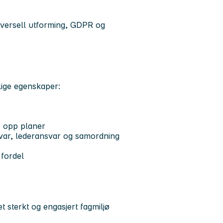
.
iversell utforming, GDPR og
nlige egenskaper:
ge opp planer
nsvar, lederansvar og samordning
 fordel
 sterkt og engasjert fagmiljø