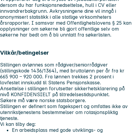
dersom du har funksjonsnedsettelse, hull i CV eller
innvandrerbakgrunn. Avkrysningene dine vil inngå i
anonymisert statistikk i alle statlige virksomheters
årsrapporter. I samsvar med Offentlighetslovens § 25 kan
opplysninger om søkerne bli gjort offentlige selv om
søkerne har bedt om å bli unntatt fra søkerlisten.
Vilkår/betingelser
Stillingen avlønnes som rådgiver/seniorrådgiver
(stillingskode 1436/1364), med bruttolønn per år fra kr
665 900 – 920 000. Fra lønnen trekkes 2 prosent i
lovfestet innskudd til Statens Pensjonskasse.
Ansettelse i stillingen forutsetter sikkerhetsklarering på
nivå KONFIDENSIELT på tiltredelsestidspunktet.
Søkere må være norske statsborgere.
Stillingen er definert som fagekspert og omfattes ikke av
utenrikstjenestens bestemmelser om rotasjonspliktig
tjeneste.
Vi kan tilby deg:
En arbeidsplass med gode utviklings- og