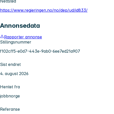
Nettsted
https://www.regjeringen.no/no/dep/ud/id833/
Annonsedata
Rapporter annonse
Stillingsnummer
f102cff5-e0d7-443e-9ab0-6ee7ed21a907
Sist endret
4. august 2026
Hentet fra
jobbnorge
Referanse