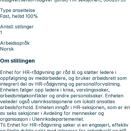
Type ansettelse
Fast, heltid 100%
Antall stillinger
1
Arbeidsspråk
Norsk
Om stillingen
Enhet for HR-rådgivning gir råd til og støtter ledere i
oppfølgning av medarbeidere, og bruker arbeidsrett som
integrert del av HR-rådgivning og personalforvaltning.
Enheten følger opp ledere i krise, varslingssaker,
arbeidsmiljøkonflikter og andre personalsaker. Enheten
veileder også utenriksstasjonene om lokalt ansattes
arbeidsforhold. Enheten inngår i HR-seksjonen, som er én
av seks seksjoner i Avdeling for mennesker og
organisasjon i Utenriksdepartementet.
Til Enhet for HR-rådgivning søker vi en engasjert, effektiv
og faglig dyktig jurist med interesse for arbeidsrett og HR.