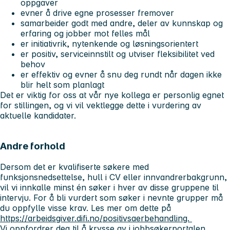
oppgaver
evner å drive egne prosesser fremover
samarbeider godt med andre, deler av kunnskap og
erfaring og jobber mot felles mål
er initiativrik, nytenkende og løsningsorientert
er positiv, serviceinnstilt og utviser fleksibilitet ved
behov
er effektiv og evner å snu deg rundt når dagen ikke
blir helt som planlagt
Det er viktig for oss at vår nye kollega er personlig egnet
for stillingen, og vi vil vektlegge dette i vurdering av
aktuelle kandidater.
Andre forhold
Dersom det er kvalifiserte søkere med
funksjonsnedsettelse, hull i CV eller innvandrerbakgrunn,
vil vi innkalle minst én søker i hver av disse gruppene til
intervju. For å bli vurdert som søker i nevnte grupper må
du oppfylle visse krav. Les mer om dette på
https://arbeidsgiver.difi.no/positivsaerbehandling.
Vi oppfordrer deg til å krysse av i jobbsøkerportalen