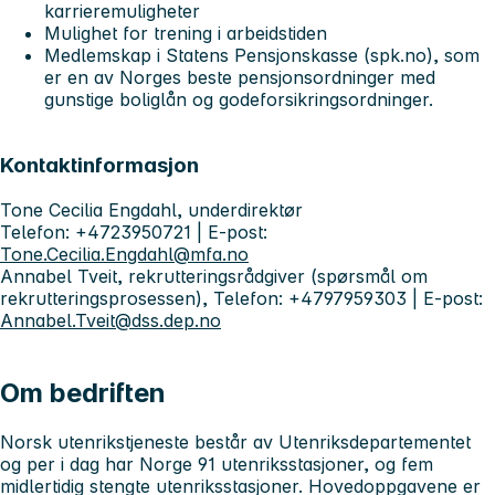
karrieremuligheter
Mulighet for trening i arbeidstiden
Medlemskap i Statens Pensjonskasse (spk.no), som
er en av Norges beste pensjonsordninger med
gunstige boliglån og godeforsikringsordninger.
Kontaktinformasjon
Tone Cecilia Engdahl, underdirektør
Telefon: +4723950721 | E-post:
Tone.Cecilia.Engdahl@mfa.no
Annabel Tveit, rekrutteringsrådgiver (spørsmål om
rekrutteringsprosessen), Telefon: +4797959303 | E-post:
Annabel.Tveit@dss.dep.no
Om bedriften
Norsk utenrikstjeneste består av Utenriksdepartementet
og per i dag har Norge 91 utenriksstasjoner, og fem
midlertidig stengte utenriksstasjoner. Hovedoppgavene er