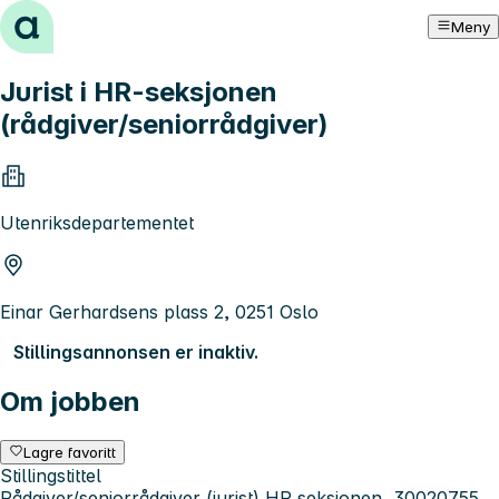
Hopp til innhold
Meny
Jurist i HR-seksjonen
(rådgiver/seniorrådgiver)
Utenriksdepartementet
Einar Gerhardsens plass 2, 0251 Oslo
Stillingsannonsen er inaktiv.
Om jobben
Lagre favoritt
Stillingstittel
Rådgiver/seniorrådgiver (jurist) HR seksjonen, 30020755