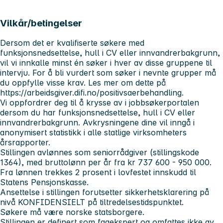
Vilkår/betingelser
Dersom det er kvalifiserte søkere med
funksjonsnedsettelse, hull i CV eller innvandrerbakgrunn,
vil vi innkalle minst én søker i hver av disse gruppene til
intervju. For å bli vurdert som søker i nevnte grupper må
du oppfylle visse krav. Les mer om dette på
https://arbeidsgiver.difi.no/positivsaerbehandling.
Vi oppfordrer deg til å krysse av i jobbsøkerportalen
dersom du har funksjonsnedsettelse, hull i CV eller
innvandrerbakgrunn. Avkrysningene dine vil inngå i
anonymisert statistikk i alle statlige virksomheters
årsrapporter.
Stillingen avlønnes som seniorrådgiver (stillingskode
1364), med bruttolønn per år fra kr 737 600 - 950 000.
Fra lønnen trekkes 2 prosent i lovfestet innskudd til
Statens Pensjonskasse.
Ansettelse i stillingen forutsetter sikkerhetsklarering på
nivå KONFIDENSIELT på tiltredelsestidspunktet.
Søkere må være norske statsborgere.
Stillingen er definert som fagekspert og omfattes ikke av