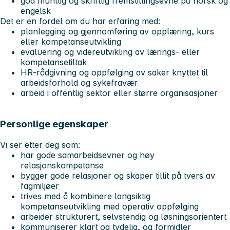
god muntlig og skriftlig fremstillingsevne på norsk og
engelsk
Det er en fordel om du har erfaring med:
planlegging og gjennomføring av opplæring, kurs
eller kompetanseutvikling
evaluering og videreutvikling av lærings- eller
kompetansetiltak
HR-rådgivning og oppfølging av saker knyttet til
arbeidsforhold og sykefravær
arbeid i offentlig sektor eller større organisasjoner
Personlige egenskaper
Vi ser etter deg som:
har gode samarbeidsevner og høy
relasjonskompetanse
bygger gode relasjoner og skaper tillit på tvers av
fagmiljøer
trives med å kombinere langsiktig
kompetanseutvikling med operativ oppfølging
arbeider strukturert, selvstendig og løsningsorientert
kommuniserer klart og tydelig, og formidler