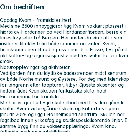
Om bedriften
Oppdag Kvam - framtida er her!
Med sine 8500 innbyggjarar ligg Kvam vakkert plassert i
hjarta av Hardanger og ved Hardangerfjorden, berre ein
times køyretur frå Bergen. Her møter du ein natur som
inviterer til aktiv fritid både sommar og vinter. Kvam,
heimkommunen til nobelprisvinnar Jon Fosse, byr på eit
rikt kultur- og organisasjonsliv med festivalar for ein kvar
smak.
Naturopplevingar og aktivitetar
Ved fjorden finn du idylliske badestrender midt i sentrum
av både Norheimsund og Øystese. For deg med lidenskap
for langrenn eller toppturar, tilbyr Sjusete skisenter og
fjellområdet Kvamskogen fantastiske skiforhold.
Ein kommune for framtida
Me har eit godt utbygd skuletilbod med to vidaregåande
skular. Kvam vidaregåande skule og kulturhus opna i
januar 2026 og ligg i Norheimsund sentrum. Skulen har
fagtilbod innan yrkesfag og studiespesialiserande linjer. I
samme bygg finn du vaksenopplæringa, Kvam kino,
folkebibliotek og skulebibliotek.