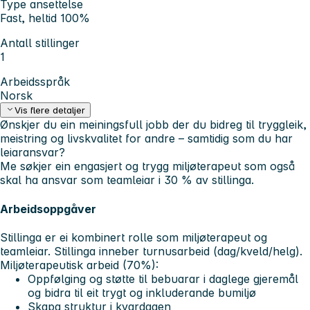
Type ansettelse
Fast, heltid 100%
Antall stillinger
1
Arbeidsspråk
Norsk
Vis flere detaljer
Ønskjer du ein meiningsfull jobb der du bidreg til tryggleik,
meistring og livskvalitet for andre – samtidig som du har
leiaransvar?
Me søkjer ein engasjert og trygg miljøterapeut som også
skal ha ansvar som teamleiar i 30 % av stillinga.
Arbeidsoppgåver
Stillinga er ei kombinert rolle som miljøterapeut og
teamleiar. Stillinga inneber turnusarbeid (dag/kveld/helg).
Miljøterapeutisk arbeid (70%):
Oppfølging og støtte til bebuarar i daglege gjeremål
og bidra til eit trygt og inkluderande bumiljø
Skapa struktur i kvardagen