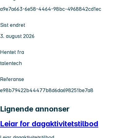
a9e7a663-6e58-4464-98bc-4968842cd1ec
Sist endret
3. august 2026
Hentet fra
talentech
Referanse
e98b79422b44477b8d6da698251be7a8
Lignende annonser
Leiar for dagaktivitetstilbod
Leiar dagaktivitetstilbod