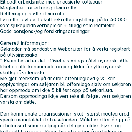
Eit godt arbeidsmiljø med engasjerte kollegaer
Moglegheit for erfaring i leiarrolle
Rettleiing og støtte i leiarrolla
Løn etter avtale. Lokalt rekrutteringstillegg på kr 40 000
som sjukepleiar/vernepleiar + tillegg som teamleiar
Gode pensjons-/og forsikringsordningar
Generell informasjon:
Søknadar må sendast via Webcruiter for å verta registrert
på utlysingssaka
I Kvam herad er det offisielle styringsmålet nynorsk. Alle
tilsette i alle kommunale organ pliktar å nytta nynorsk
skriftspråk i tenesta
Me gjer merksam på at etter offentleglova § 25 kan
opplysningar om søkjaren bli offentlege sjølv om søkjaren
har oppmoda om ikkje å bli ført opp på søkjarlista.
Dersom oppmodinga ikkje vert teke til følgje, vert søkjaren
varsla om dette.
Den kommunale organisasjonen skal i størst mogleg grad
spegla mangfaldet i folkesetnaden. Målet er difor å oppnå
ei balansert samansetjing når det gjeld alder, kjønn og
kulturell bakgrunn. Kvam herad ønskjer å inkludera og