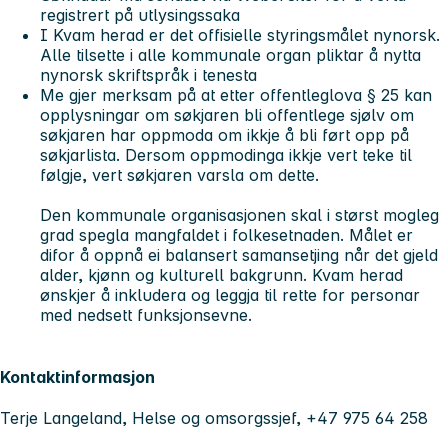
registrert på utlysingssaka
I Kvam herad er det offisielle styringsmålet nynorsk.
Alle tilsette i alle kommunale organ pliktar å nytta
nynorsk skriftspråk i tenesta
Me gjer merksam på at etter offentleglova § 25 kan
opplysningar om søkjaren bli offentlege sjølv om
søkjaren har oppmoda om ikkje å bli ført opp på
søkjarlista. Dersom oppmodinga ikkje vert teke til
følgje, vert søkjaren varsla om dette.
Den kommunale organisasjonen skal i størst mogleg
grad spegla mangfaldet i folkesetnaden. Målet er
difor å oppnå ei balansert samansetjing når det gjeld
alder, kjønn og kulturell bakgrunn. Kvam herad
ønskjer å inkludera og leggja til rette for personar
med nedsett funksjonsevne.
Kontaktinformasjon
Terje Langeland, Helse og omsorgssjef, +47 975 64 258