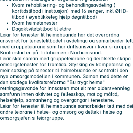
Kvam rehabilitering- og behandlingsavdeling (
korttidstilbod i institusjon) med 16 senger, inkl ØHD-
tilbod ( øyeblikkeleg hjelp døgntilbod)
Kvam heimetenester
Dagaktivitetstilbod til eldre
Leiar for tenester til heimebuande har det overordna
ansvaret for tenestetilbodet i avdelinga og samarbeider tett
med gruppeleiarane som har driftsansvar i kvar si gruppe.
Kontorstad er på Toloheimen i Norheimsund.
Leiar skal saman med gruppeleiarane og dei tilsette skapa
omsorgstenester for framtida. Styrking av kompetanse og
meir satsing på tenester til heimebuande er sentralt i den
nye omsorgsmodellen i kommunen. Saman med dette er
den statlege kvalitetsreforma "Bu trygt heime"
retningsgjevande for innsatsen mot eit mer aldersvennleg
samfunn innen aktivitet og fellesskap, mat og måltid,
helsehjelp, samanheng og overgangar i tenestene.
Leiar for tenester til heimebuande samarbeider tett med dei
andre leiarane i helse- og omsorg og deltek i helse og
omsorgsjefen si leiargruppe.