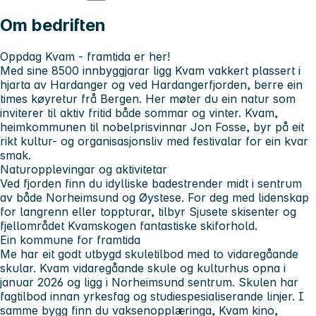
Om bedriften
Oppdag Kvam - framtida er her!
Med sine 8500 innbyggjarar ligg Kvam vakkert plassert i
hjarta av Hardanger og ved Hardangerfjorden, berre ein
times køyretur frå Bergen. Her møter du ein natur som
inviterer til aktiv fritid både sommar og vinter. Kvam,
heimkommunen til nobelprisvinnar Jon Fosse, byr på eit
rikt kultur- og organisasjonsliv med festivalar for ein kvar
smak.
Naturopplevingar og aktivitetar
Ved fjorden finn du idylliske badestrender midt i sentrum
av både Norheimsund og Øystese. For deg med lidenskap
for langrenn eller toppturar, tilbyr Sjusete skisenter og
fjellområdet Kvamskogen fantastiske skiforhold.
Ein kommune for framtida
Me har eit godt utbygd skuletilbod med to vidaregåande
skular. Kvam vidaregåande skule og kulturhus opna i
januar 2026 og ligg i Norheimsund sentrum. Skulen har
fagtilbod innan yrkesfag og studiespesialiserande linjer. I
samme bygg finn du vaksenopplæringa, Kvam kino,