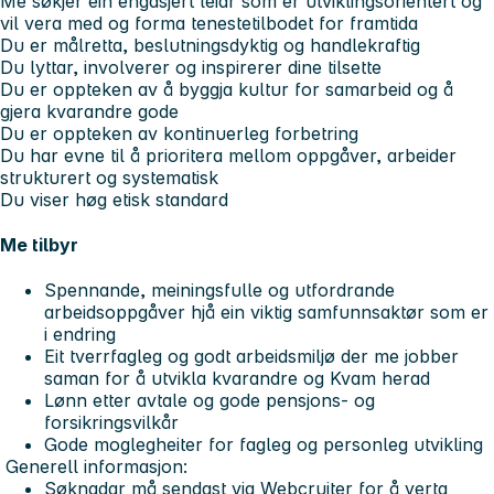
Me søkjer ein engasjert leiar som er utviklingsorientert og
vil vera med og forma tenestetilbodet for framtida
Du er målretta, beslutningsdyktig og handlekraftig
Du lyttar, involverer og inspirerer dine tilsette
Du er oppteken av å byggja kultur for samarbeid og å
gjera kvarandre gode
Du er oppteken av kontinuerleg forbetring
Du har evne til å prioritera mellom oppgåver, arbeider
strukturert og systematisk
Du viser høg etisk standard
Me tilbyr
Spennande, meiningsfulle og utfordrande
arbeidsoppgåver hjå ein viktig samfunnsaktør som er
i endring
Eit tverrfagleg og godt arbeidsmiljø der me jobber
saman for å utvikla kvarandre og Kvam herad
Lønn etter avtale og gode pensjons- og
forsikringsvilkår
Gode moglegheiter for fagleg og personleg utvikling
Generell informasjon:
Søknadar må sendast via Webcruiter for å verta