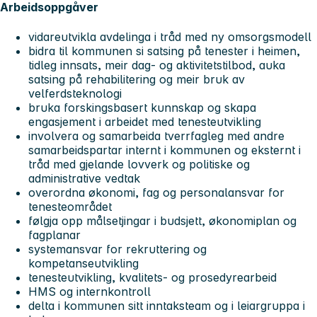
Arbeidsoppgåver
vidareutvikla avdelinga i tråd med ny omsorgsmodell
bidra til kommunen si satsing på tenester i heimen,
tidleg innsats, meir dag- og aktivitetstilbod, auka
satsing på rehabilitering og meir bruk av
velferdsteknologi
bruka forskingsbasert kunnskap og skapa
engasjement i arbeidet med tenesteutvikling
involvera og samarbeida tverrfagleg med andre
samarbeidspartar internt i kommunen og eksternt i
tråd med gjelande lovverk og politiske og
administrative vedtak
overordna økonomi, fag og personalansvar for
tenesteområdet
følgja opp målsetjingar i budsjett, økonomiplan og
fagplanar
systemansvar for rekruttering og
kompetanseutvikling
tenesteutvikling, kvalitets- og prosedyrearbeid
HMS og internkontroll
delta i kommunen sitt inntaksteam og i leiargruppa i