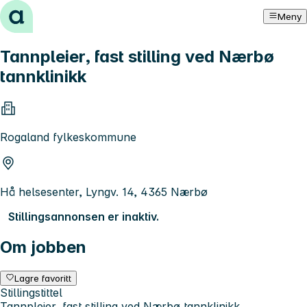
Hopp til innhold
Meny
Tannpleier, fast stilling ved Nærbø
tannklinikk
Rogaland fylkeskommune
Hå helsesenter, Lyngv. 14, 4365 Nærbø
Stillingsannonsen er inaktiv.
Om jobben
Lagre favoritt
Stillingstittel
Tannpleier, fast stilling ved Nærbø tannklinikk