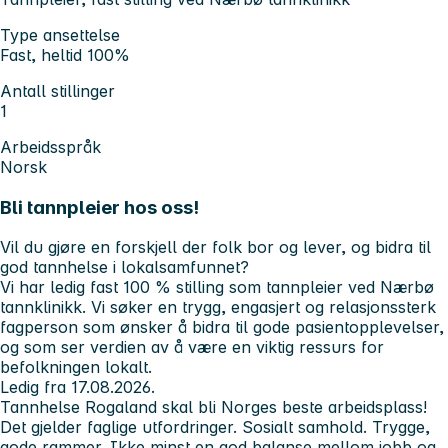
Type ansettelse
Fast, heltid 100%
Antall stillinger
1
Arbeidsspråk
Norsk
Bli tannpleier hos oss!
Vil du gjøre en forskjell der folk bor og lever, og bidra til
god tannhelse i lokalsamfunnet?
Vi har ledig fast 100 % stilling som tannpleier ved Nærbø
tannklinikk. Vi søker en trygg, engasjert og relasjonssterk
fagperson som ønsker å bidra til gode pasientopplevelser,
og som ser verdien av å være en viktig ressurs for
befolkningen lokalt.
Ledig fra 17.08.2026.
Tannhelse Rogaland skal bli Norges beste arbeidsplass!
Det gjelder faglige utfordringer. Sosialt samhold. Trygge,
gode rammer. Ikke minst en god balanse mellom jobb og