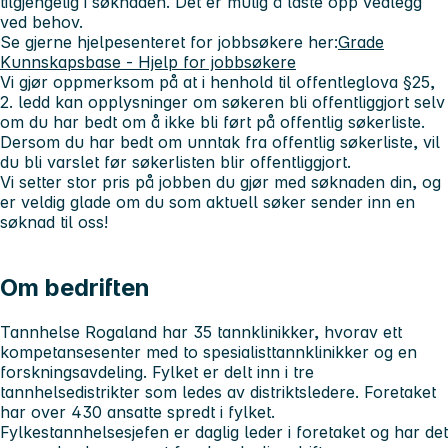
tilgjengelig i søknaden. Det er mulig å laste opp vedlegg
ved behov.
Se gjerne hjelpesenteret for jobbsøkere her:
Grade
Kunnskapsbase - Hjelp for jobbsøkere
Vi gjør oppmerksom på at i henhold til offentleglova §25,
2. ledd kan opplysninger om søkeren bli offentliggjort selv
om du har bedt om å ikke bli ført på offentlig søkerliste.
Dersom du har bedt om unntak fra offentlig søkerliste, vil
du bli varslet før søkerlisten blir offentliggjort.
Vi setter stor pris på jobben du gjør med søknaden din, og
er veldig glade om du som aktuell søker sender inn en
søknad til oss!
Om bedriften
Tannhelse Rogaland har 35 tannklinikker, hvorav ett
kompetansesenter med to spesialisttannklinikker og en
forskningsavdeling. Fylket er delt inn i tre
tannhelsedistrikter som ledes av distriktsledere. Foretaket
har over 430 ansatte spredt i fylket.
Fylkestannhelsesjefen er daglig leder i foretaket og har det