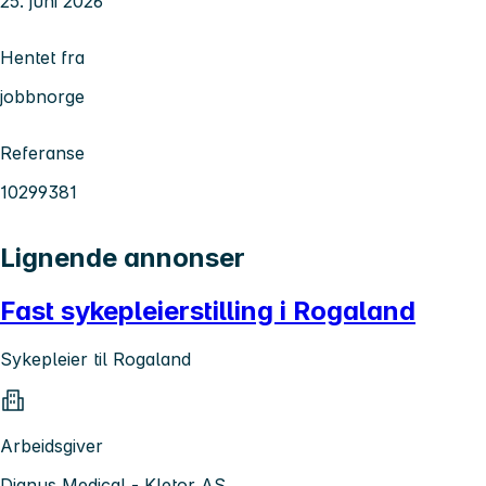
25. juni 2026
Hentet fra
jobbnorge
Referanse
10299381
Lignende annonser
Fast sykepleierstilling i Rogaland
Sykepleier til Rogaland
Arbeidsgiver
Dignus Medical - Kletor AS