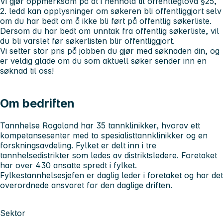
Vi gjør oppmerksom på at i henhold til offentleglova §25,
2. ledd kan opplysninger om søkeren bli offentliggjort selv
om du har bedt om å ikke bli ført på offentlig søkerliste.
Dersom du har bedt om unntak fra offentlig søkerliste, vil
du bli varslet før søkerlisten blir offentliggjort.
Vi setter stor pris på jobben du gjør med søknaden din, og
er veldig glade om du som aktuell søker sender inn en
søknad til oss!
Om bedriften
Tannhelse Rogaland har 35 tannklinikker, hvorav ett
kompetansesenter med to spesialisttannklinikker og en
forskningsavdeling. Fylket er delt inn i tre
tannhelsedistrikter som ledes av distriktsledere. Foretaket
har over 430 ansatte spredt i fylket.
Fylkestannhelsesjefen er daglig leder i foretaket og har det
overordnede ansvaret for den daglige driften.
Sektor