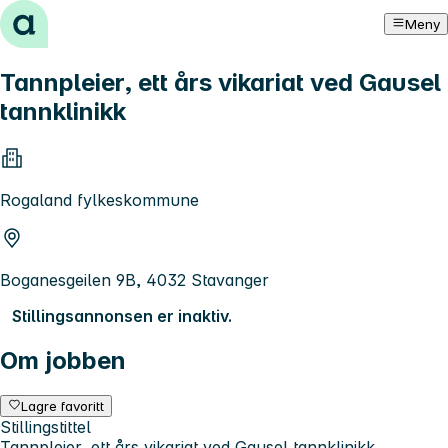
Hopp til innhold
Meny
Tannpleier, ett års vikariat ved Gausel
tannklinikk
Rogaland fylkeskommune
Boganesgeilen 9B, 4032 Stavanger
Stillingsannonsen er inaktiv.
Om jobben
Lagre favoritt
Stillingstittel
Tannpleier, ett års vikariat ved Gausel tannklinikk