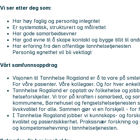
Vi ser etter deg som:
Har høy faglig og personlig integritet
Er systematisk, strukturert og målrettet
Har gode samarbeidsevner
Har god evne til å skape kontakt og bygge tillit til and
Har erfaring fra den offentlige tannhelsetjenesten
Personlig egnethet vil bli vektlagt
Vårt samfunnsoppdrag
Visjonen til Tannhelse Rogaland er å ta vare på smilet
For våre pasienter. Våre kollegaer. Og for hver enkelt
Tannhelse Rogaland er opptatt av folkehelse og jobbe
helseforskjeller. Vi tror på kraften i samarbeid, og 
kommunene, Barnehuset og fengselshelsetjenesten s
livskvalitet for alle. Sammen gjør vi en forskjell - for
I Tannhelse Rogaland jobber vi kunnskaps- og forsk
kvalitet og pasientsikkerhet. Praksisnær forskning o
og kompetansehevning i tannhelsetjenesten.