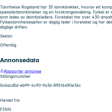
Tannhelse Rogaland har 35 tannklinikker, hvorav ett kom
spesialisttannklinikker og en forskningsavdeling. Fylket er de
som ledes av distriktsledere. Foretaket har over 430 ansatte
Fylkestannhelsesjefen er daglig leder i foretaket og har d
daglige driften.
Sektor
Offentlig
Annonsedata
Rapporter annonse
Stillingsnummer
0c6acd5d-eb99-4c90-9a36-89516490e36c
Hentet fra
FINN