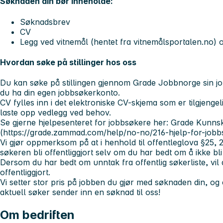
Søknaden din bør inneholde:
Søknadsbrev
CV
Legg ved vitnemål (hentet fra vitnemålsportalen.no) o
Hvordan søke på stillinger hos oss
Du kan søke på stillingen gjennom Grade Jobbnorge sin jo
du ha din egen jobbsøkerkonto.
CV fylles inn i det elektroniske CV-skjema som er tilgjengel
laste opp vedlegg ved behov.
Se gjerne hjelpesenteret for jobbsøkere her: Grade Kunns
(https://grade.zammad.com/help/no-no/216-hjelp-for-jobb
Vi gjør oppmerksom på at i henhold til offentleglova §25,
søkeren bli offentliggjort selv om du har bedt om å ikke bli 
Dersom du har bedt om unntak fra offentlig søkerliste, vil du
offentliggjort.
Vi setter stor pris på jobben du gjør med søknaden din, og
aktuell søker sender inn en søknad til oss!
Om bedriften