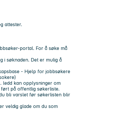
g attester.
bbsøker-portal. For å søke må
ig i søknaden. Det er mulig å
kapsbase - Hjelp for jobbsøkere
sokere)
 2. ledd kan opplysninger om
ført på offentlig søkerliste.
 bli varslet før søkerlisten blir
 er veldig glade om du som