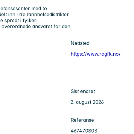
petansesenter med to
lt inn i tre tannhelsedistrikter
 spredt i fylket.
et overordnede ansvaret for den
Nettsted
https://www.rogfk.no/
Sist endret
2. august 2026
Referanse
467470803