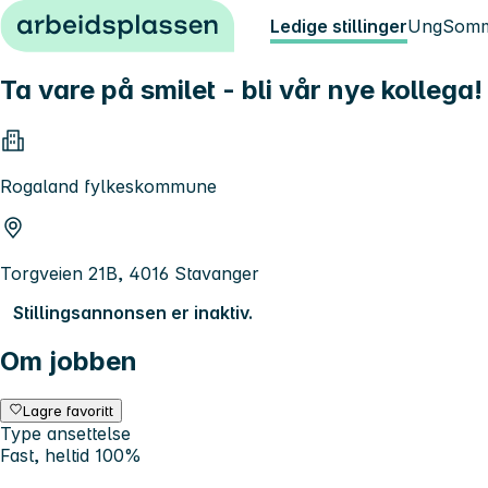
Hopp til innhold
Ledige stillinger
Ung
Somm
Ta vare på smilet - bli vår nye kollega!
Rogaland fylkeskommune
Torgveien 21B, 4016 Stavanger
Stillingsannonsen er inaktiv.
Om jobben
Lagre favoritt
Type ansettelse
Fast, heltid 100%