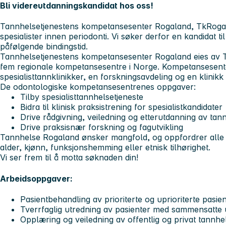
Bli videreutdanningskandidat hos oss!
Tannhelsetjenestens kompetansesenter Rogaland, TkRogal
spesialister innen periodonti. Vi søker derfor en kandidat ti
påfølgende bindingstid.
Tannhelsetjenestens kompetansesenter Rogaland eies av T
fem regionale kompetansesentre i Norge. Kompetansesente
spesialisttannklinikker, en forskningsavdeling og en klinikk
De odontologiske kompetansesentrenes oppgaver:
Tilby spesialisttannhelsetjeneste
Bidra til klinisk praksistrening for spesialistkandidater
Drive rådgivning, veiledning og etterutdanning av ta
Drive praksisnær forskning og fagutvikling
Tannhelse Rogaland ønsker mangfold, og oppfordrer alle kva
alder, kjønn, funksjonshemming eller etnisk tilhørighet.
Vi ser frem til å motta søknaden din!
Arbeidsoppgaver:
Pasientbehandling av prioriterte og uprioriterte pasie
Tverrfaglig utredning av pasienter med sammensatte 
Opplæring og veiledning av offentlig og privat tannh