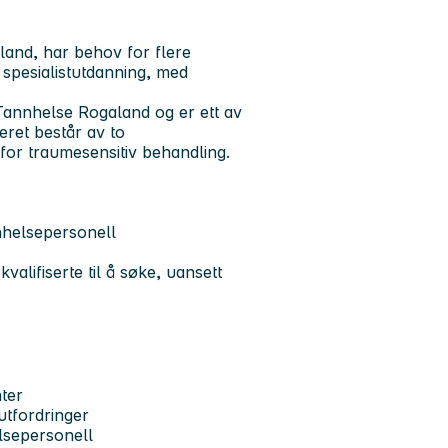
and, har behov for flere
l spesialistutdanning, med
annhelse Rogaland og er ett av
ret består av to
 for traumesensitiv behandling.
nnhelsepersonell
lifiserte til å søke, uansett
nter
utfordringer
elsepersonell