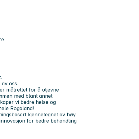
re
.
 av oss.
r målrettet for å utjevne
sammen med blant annet
kaper vi bedre helse og
 hele Rogaland!
ningsbasert kjennetegnet av høy
g innovasjon for bedre behandling