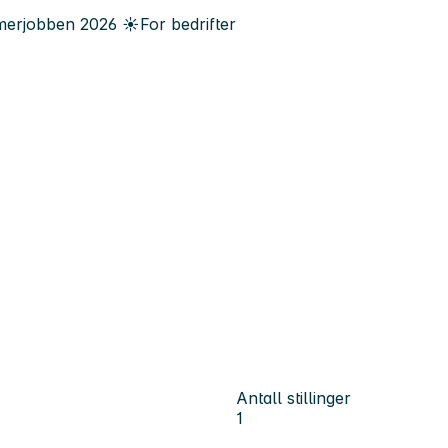
erjobben
2026
☀️
For bedrifter
Antall stillinger
1