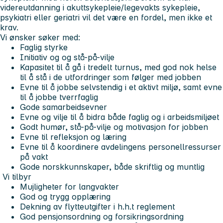
videreutdanning i akuttsykepleie/legevakts sykepleie,
psykiatri eller geriatri vil det være en fordel, men ikke et
krav.
Vi ønsker søker med:
Faglig styrke
Initiativ og og stå-på-vilje
Kapasitet til å gå i tredelt turnus, med god nok helse
til å stå i de utfordringer som følger med jobben
Evne til å jobbe selvstendig i et aktivt miljø, samt evne
til å jobbe tverrfaglig
Gode samarbeidsevner
Evne og vilje til å bidra både faglig og i arbeidsmiljøet
Godt humør, stå-på-vilje og motivasjon for jobben
Evne til refleksjon og læring
Evne til å koordinere avdelingens personellressurser
på vakt
Gode norskkunnskaper, både skriftlig og muntlig
Vi tilbyr
Mujligheter for langvakter
God og trygg opplæring
Dekning av flytteutgifter i h.h.t reglement
God pensjonsordning og forsikringsordning