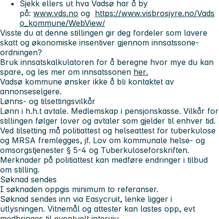
Sjekk ellers ut hva Vadsø har å by
på:
www.vds.no
og
https://www.visbrosjyre.no/Vads
o_kommune/WebView/
Visste du at denne stillingen gir deg fordeler som lavere
skatt og økonomiske insentiver gjennom innsatssone-
ordningen?
Bruk
innsatskalkulatoren
for å beregne hvor mye du kan
spare, og les mer om innsatssonen
her
.
Vadsø kommune ønsker ikke å bli kontaktet av
annonseselgere.
Lønns- og tilsettingsvilkår
Lønn i h.h.t avtale. Medlemskap i pensjonskasse. Vilkår for
stillingen følger lover og avtaler som gjelder til enhver tid.
Ved tilsetting må politiattest og helseattest for tuberkulose
og MRSA fremlegges, jf. Lov om kommunale helse- og
omsorgstjenester § 5-4 og Tuberkuloseforskriften.
Merknader på politiattest kan medføre endringer i tilbud
om stilling.
Søknad sendes
I søknaden oppgis minimum to referanser.
Søknad sendes inn via Easycruit, lenke ligger i
utlysningen. Vitnemål og attester kan lastes opp, evt
medbringes til eventuelt intervju.