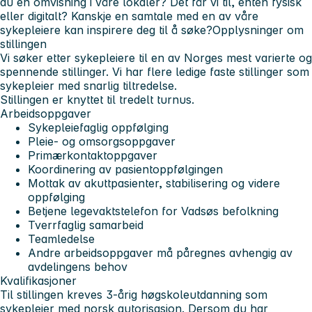
du en omvisning i våre lokaler? Det får vi til, enten fysisk
eller digitalt? Kanskje en samtale med en av våre
sykepleiere kan inspirere deg til å søke?
Opplysninger om
stillingen
Vi søker etter sykepleiere til en av Norges mest varierte og
spennende stillinger. Vi har flere ledige faste stillinger som
sykepleier med snarlig tiltredelse.
Stillingen er knyttet til tredelt turnus.
Arbeidsoppgaver
Sykepleiefaglig oppfølging
Pleie- og omsorgsoppgaver
Primærkontaktoppgaver
Koordinering av pasientoppfølgingen
Mottak av akuttpasienter, stabilisering og videre
oppfølging
Betjene legevaktstelefon for Vadsøs befolkning
Tverrfaglig samarbeid
Teamledelse
Andre arbeidsoppgaver må påregnes avhengig av
avdelingens behov
Kvalifikasjoner
Til stillingen kreves 3-årig høgskoleutdanning som
sykepleier med norsk autorisasjon. Dersom du har