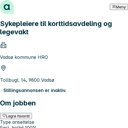
Hopp til innhold
Meny
Sykepleiere til korttidsavdeling og
legevakt
Vadsø kommune HRO
Tollbugt. 14, 9800 Vadsø
Stillingsannonsen er inaktiv.
Om jobben
Lagre favoritt
Type ansettelse
Fast, heltid 100%