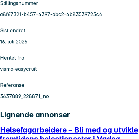
Stillingsnummer
a8f67321-b457-4397-abc2-4b83539723c4
Sist endret
16. juli 2026
Hentet fra
visma-easycruit
Referanse
3637889_228871_no
Lignende annonser
Helsefagarbeidere – Bli med og utvikle
fremtidens helsetjenester i Vadsø