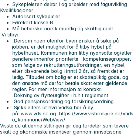
Sykepleieren deltar i og arbeider med fagutvikling
Kvalifikasjoner
Autorisert sykepleier
Førekort klasse B
Må beherske norsk muntlig og skriftlig godt
Vi tilbyr
Dersom noen utenfor byen ønsker å søke på
jobben, er det mulighet for å tilby hybel på
hybelhuset. Kommunen kan tilby nyansatte og/eller
pendlere innenfor prioriterte kompetansegrupper,
som følge av rekrutteringsutfordringer, en hybel
eller tilsvarende bolig i inntil 2 år, så fremt det er
ledig. Tilbudet om bolig er et skattepliktig gode, og
den ansatte må derfor betale skatt etter gjeldende
regler. For mer informasjon ta kontakt.
Dekning av flytteutgifter i h.h.t reglement
God pensjonsordning og forsikringsordning
Sjekk ellers ut hva Vadsø har å by
på:
www.vds.no
og
https://www.visbrosjyre.no/Vads
o_kommune/WebView/
Visste du at denne stillingen gir deg fordeler som lavere
skatt og økonomiske insentiver gjennom innsatssone-