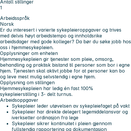
Antall stillinger
1
Arbeidsspråk
Norsk
Er du interesert i varierte sykepleieroppgaver og trives
med delvis høyt arbeidstempo og innholdsrike
arbeidsdager med gode kolleger? Da bør du søke jobb hos
oss i hjemmesykepleien.
Opplysninger om enheten
Hjemmesykepleien gir tjenester som pleie, omsorg,
behandling og praktisk bistand til personer som bor i egne
hjem. Tjenesten skal aktivt jobbe for at personer kan bo
og leve mest mulig selvstendig i egne hjem.
Opplysning om stillingen
Hjemmesykepleien har ledig én fast 100%
sykepleierstilling i 3- delt turnus.
Arbeidsoppgaver
Sykepleier leder utøvelsen av sykepleiefaget på vakt
Sykepleier har direkte delegert legemiddelansvar og
iverksetter ordinasjon fra lege
Sykepleier sikrer kontinuitet i pleien gjennom
fullstendig rapportering og dokumentasjon