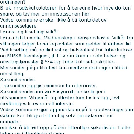
ordningen?
Bruk
innsatskalkulatoren
for å beregne hvor mye du kan
spare, og les mer om innsatssonen
her
.
Vadsø kommune ønsker ikke å bli kontaktet av
annonseselgere.
Lønns- og tilsettingsvilkår
Lønn i h.h.t avtale. Medlemskap i pensjonskasse. Vilkår for
stillingen følger lover og avtaler som gjelder til enhver tid.
Ved tilsetting må politiattest og helseattest for tuberkulose
og MRSA fremlegges, jf. Lov om kommunale helse- og
omsorgstjenester § 5-4 og Tuberkuloseforskriften.
Merknader på politiattest kan medføre endringer i tilbud
om stilling.
Søknad sendes
I søknaden oppgis minimum to referanser.
Søknad sendes inn via Easycruit, lenke ligger i
utlysningen. Vitnemål og attester kan lastes opp, evt
medbringes til eventuelt intervju.
Vadsø kommune gjør oppmerksom på at opplysninger om
søkere kan bli gjort offentlig selv om søkeren har
anmodet
om ikke å bli ført opp på den offentlige søkerlisten. Dette
følger av Offentlighetsloven.