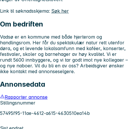
Link til søknadsskjema:
Søk her
Om bedriften
Vadsø er en kommune med både hjerterom og
handlingsrom. Her får du spektakulær natur rett utenfor
døra, og et levende lokalsamfunn med kaféer, konserter,
festivaler, skoler og barnehager av høy kvalitet. Vi er
rundt 5600 innbyggere, og vi tar godt imot nye kollegaer –
og nye naboer. Vil du bli en av oss? Arbeidsgiver ønsker
ikke kontakt med annonseselgere.
Annonsedata
Rapporter annonse
Stillingsnummer
57495f95-11ae-4612-a615-4630510ea14b
Sist endret