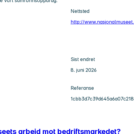
øre vårt samfunnsoppdrag.
Nettsted
http://www.nasjonalmuseet
Sist endret
8. juni 2026
Referanse
1cbb3d7c39d645a6a07c21
seets arbeid mot bedriftsmarkedet?