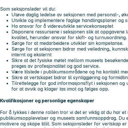
Som seksjonsleder vil du:
Utøve daglig ledelse av seksjonen med personal-, øk
Utvikle og implementere faglige handlingsplaner og st
Ha ansvar for å videreutvikle servicekonseptet
Disponere ressursene i seksjonen slik at oppgavene l
kvalitet, herunder ansvar for skift- og turnusordning.
Sørge for at medarbeidere utvikler sin kompetanse.
Sørge for at seksjonen bidrar med veiledning, kunnsk
internt og eksternt
Sikre at det fysiske møtet mellom museets besøkend
preges av profesjonalitet og god service.
Være tilstede i publikumsområdene og ha kontakt m
Sikre at vertskapet bidrar til synliggjøring og formidl
Tilrettelegge for god informasjonsflyt i seksjonen og
for at avvik og klager tas imot og følges opp.
Kvalifikasjoner og personlige egenskaper
For å lykkes i denne rollen tror vi det er viktig at du har e
publikumsopplevelser og museets samfunnsoppdrag. Du er
motivere og skape tillit. Som seksjonsleder for vertskap er 