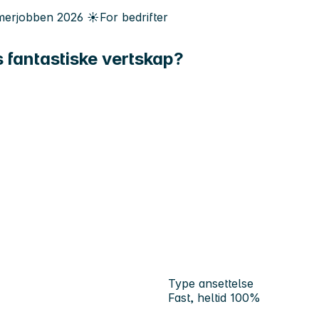
erjobben
2026
☀️
For bedrifter
 fantastiske vertskap?
Type ansettelse
Fast, heltid 100%