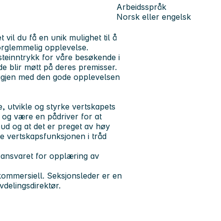
Arbeidsspråk
Norsk eller engelsk
il du få en unik mulighet til å
orglemmelig opplevelse.
teinntrykk for våre besøkende i
de blir møtt på deres premisser.
r igjen med den gode opplevelsen
e, utvikle og styrke vertskapets
t og være en pådriver for at
lbud og at det er preget av høy
le vertskapsfunksjonen i tråd
 ansvaret for opplæring av
.
kommersiell. Seksjonsleder er en
vdelingsdirektør.