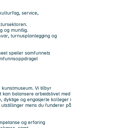
ulturfag, service,
ltursektoren.
g og muntlig.
svar, turnusplanlegging og
useet speiler samfunnets
samfunnsoppdraget
e kunstmuseum. Vi tilbyr
kelt kan balansere arbeidslivet med
dyktige og engasjerte kolleger i
 utstillinger mens du funderer på
mpetanse og erfaring
nskasse, samt