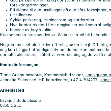
forsikringsordninger.
Fri tilgang til alle utstillinger på alle våre lokasjoner
utstillingene.
Sykkelparkering, treningsrom og garderober.
Nye kontorlokaler i flott omgivelser med sentral bel
Kantine av høy kvalitet.
Kun søknader som sendes via Webcruiter vil bli behandlet.
Nasjonalmuseet utarbeider offentlig søkerliste jf. Offentl
deg kan bli gjort offentlige selv om du har kommet med b
unntatt søkerlisten, i såfall vil vi varsle deg og du vil få mu
Kontaktinformasjon
Tinna Gudmundsdottir, Kommersiell direktør,
tinna.gudmun
Jeanette Svendsen, HR koordinator, +47 41814937,
jeane
Arbeidssted
Brynjulf Bulls plass 3
0250 OSLO