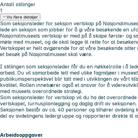
Antall stillinger
1
Vis flere detaljer
Som seksjonsleder for seksjon vertskap på Nasjonalmuseet v
lede en seksjon som jobber for å gi våre besøkende en uf
Nasjonalmuseets vertskap er med på å skape første- og sis
møte med museet, og de skal legge til rette for at besøken
Vertskapet er helt avgjørende for at våre besøkende sitte
et besøk på Nasjonalmuseet skal være.
I stillingen som seksjonsleder får du en nøkkelrolle i å led
arbeid. Du vil samarbeide tett med ulike fagmiljøer i musee
publikumsperspektivet blir tatt med i utviklingen av vårt ti
kvalitet. Rollen innebærer også et ansvar for å videreutvik
med museets overordnede strategi.
Som seksjonsleder for vertskap vil du ha det overordnede
vertskapet, turnusplanlegging og daglig drift av seksjonen
Seksjonen består av ca. 40 personer og tilhører avdeling 
del av avdelingens ledergruppe og rapporterer direkte til a
Arbeidsoppgaver