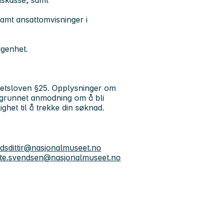
, samt ansattomvisninger i
iggenhet.
ighetsloven §25. Opplysninger om
egrunnet anmodning om å bli
lighet til å trekke din søknad.
dsdittir@nasjonalmuseet.no
tte.svendsen@nasjonalmuseet.no