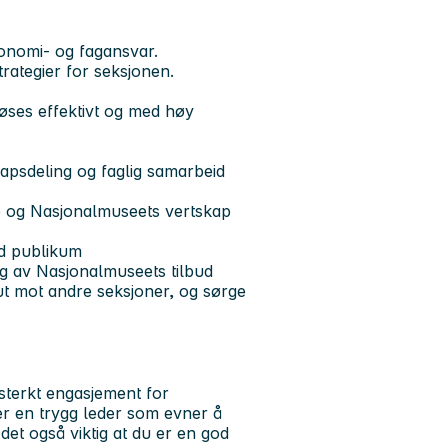
onomi- og fagansvar.
rategier for seksjonen.
øses effektivt og med høy
apsdeling og faglig samarbeid
e og Nasjonalmuseets vertskap
ed publikum
ing av Nasjonalmuseets tilbud
 ut mot andre seksjoner, og sørge
t sterkt engasjement for
 en trygg leder som evner å
det også viktig at du er en god