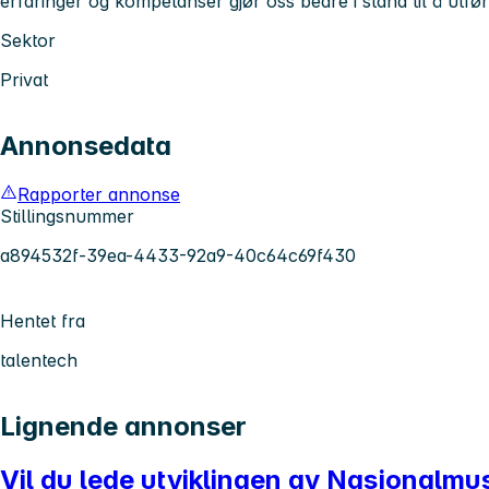
erfaringer og kompetanser gjør oss bedre i stand til å utf
Sektor
Privat
Annonsedata
Rapporter annonse
Stillingsnummer
a894532f-39ea-4433-92a9-40c64c69f430
Hentet fra
talentech
Lignende annonser
Vil du lede utviklingen av Nasjonalmu