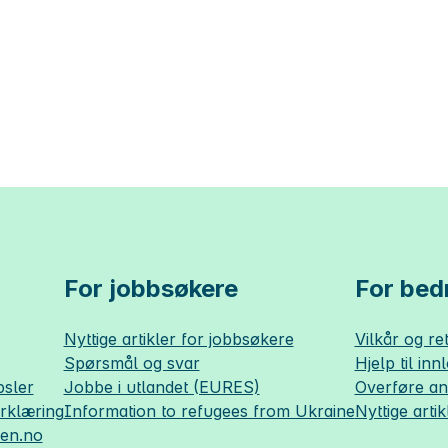
For jobbsøkere
For bedr
Nyttige artikler for jobbsøkere
Vilkår og ret
Spørsmål og svar
Hjelp til inn
sler
Jobbe i utlandet (EURES)
Overføre a
erklæring
Information to refugees from Ukraine
Nyttige artik
sen.no