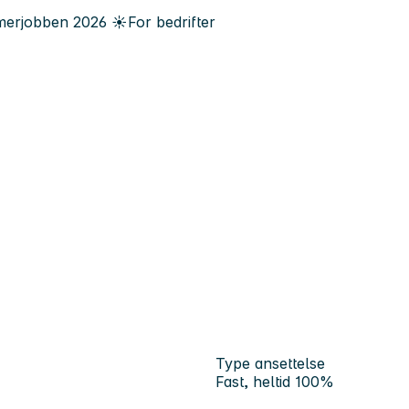
erjobben
2026
☀️
For bedrifter
Type ansettelse
Fast, heltid 100%