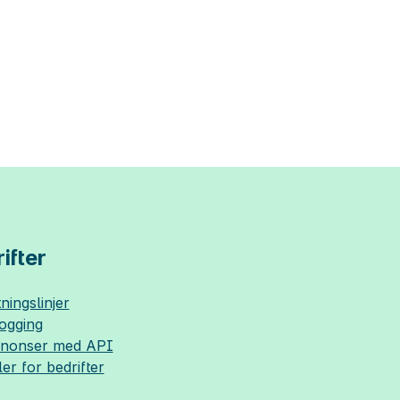
ifter
ningslinjer
logging
nnonser med API
ler for bedrifter