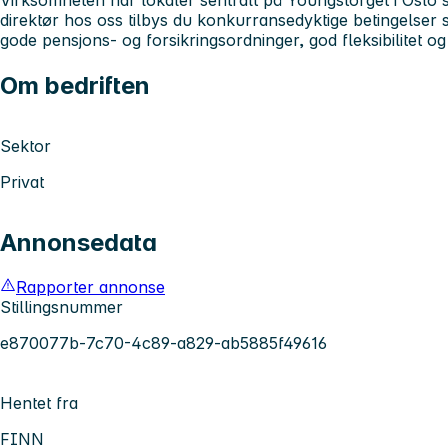
Virksomheten har lokaler sentralt på Youngstorget i Oslo
direktør hos oss tilbys du konkurransedyktige betingelser so
gode pensjons- og forsikringsordninger, god fleksibilitet o
Om bedriften
Sektor
Privat
Annonsedata
Rapporter annonse
Stillingsnummer
e870077b-7c70-4c89-a829-ab5885f49616
Hentet fra
FINN