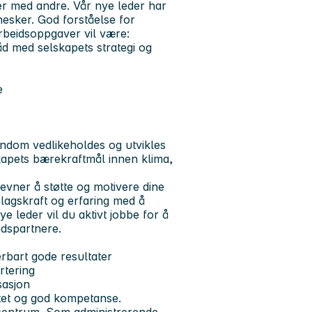
joner med andre. Vår nye leder har
esker. God forståelse for
arbeidsoppgaver vil være:
åd med selskapets strategi og
e
endom vedlikeholdes og utvikles
kapets bærekraftmål innen klima,
 evner å støtte og motivere dine
slagskraft og erfaring med å
e leder vil du aktivt jobbe for å
idspartnere.
rbart gode resultater
rtering
sasjon
itet og god kompetanse.