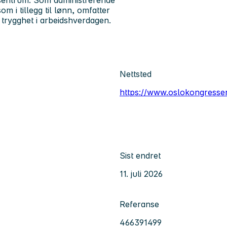
 sentrum. Som administrerende
m i tillegg til lønn, omfatter
g trygghet i arbeidshverdagen.
Nettsted
https://www.oslokongressen
Sist endret
11. juli 2026
Referanse
466391499