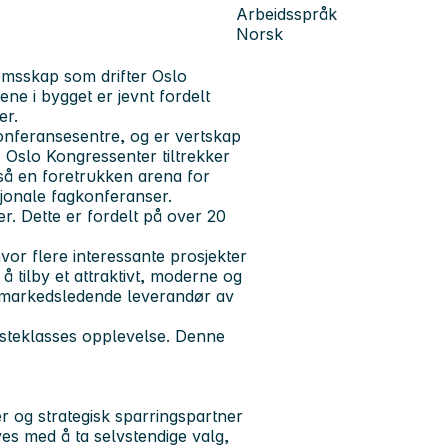
Arbeidsspråk
Norsk
omsskap som drifter Oslo
ne i bygget er jevnt fordelt
er.
onferansesentre, og er vertskap
. Oslo Kongressenter tiltrekker
gså en foretrukken arena for
jonale fagkonferanser.
r. Dette er fordelt på over 20
vor flere interessante prosjekter
å tilby et attraktivt, moderne og
en markedsledende leverandør av
ørsteklasses opplevelse. Denne
er og strategisk sparringspartner
ves med å ta selvstendige valg,