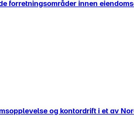
nde forretningsområder innen eiendomsd
romsopplevelse og kontordrift i et av N