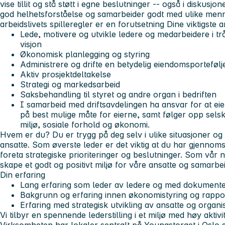
vise tillit og stå støtt i egne beslutninger -- også i diskus
god helhetsforståelse og samarbeider godt med ulike menn
arbeidslivets spilleregler er en forutsetning
Dine viktigste 
Lede, motivere og utvikle ledere og medarbeidere i tr
visjon
Økonomisk planlegging og styring
Administrere og drifte en betydelig eiendomsportefølj
Aktiv prosjektdeltakelse
Strategi og markedsarbeid
Saksbehandling til styret og andre organ i bedriften
I samarbeid med driftsavdelingen ha ansvar for at ei
på best mulige måte for eierne, samt følger opp sels
miljø, sosiale forhold og økonomi.
Hvem er du?
Du er trygg på deg selv i ulike situasjoner og
ansatte. Som øverste leder er det viktig at du har gjennom
foreta strategiske prioriteringer og beslutninger. Som vår ny
skape et godt og positivt miljø for våre ansatte og samarbe
Din erfaring
Lang erfaring som leder av ledere og med dokumente
Bakgrunn og erfaring innen økonomistyring og rappo
Erfaring med strategisk utvikling av ansatte og organi
Vi tilbyr
en spennende lederstilling i et miljø med høy aktiv