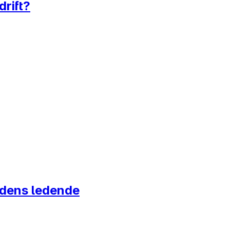
rift?
ordens ledende