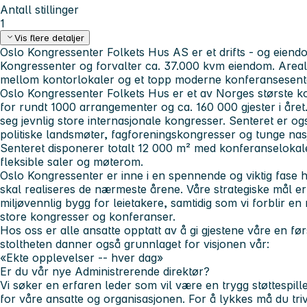
Antall stillinger
1
Vis flere detaljer
Oslo Kongressenter Folkets Hus AS er et drifts - og eiend
Kongressenter og forvalter ca. 37.000 kvm eiendom. Areale
mellom kontorlokaler og et topp moderne konferansesent
Oslo Kongressenter Folkets Hus er et av Norges største k
for rundt 1000 arrangementer og ca. 160 000 gjester i året
seg jevnlig store internasjonale kongresser. Senteret er o
politiske landsmøter, fagforeningskongresser og tunge nas
Senteret disponerer totalt 12 000 m² med konferanselokale
fleksible saler og møterom.
Oslo Kongressenter er inne i en spennende og viktig fase h
skal realiseres de nærmeste årene. Våre strategiske mål er 
miljøvennlig bygg for leietakere, samtidig som vi forblir 
store kongresser og konferanser.
Hos oss er alle ansatte opptatt av å gi gjestene våre en f
stoltheten danner også grunnlaget for visjonen vår:
«Ekte opplevelser -- hver dag»
Er du vår nye
Administrerende direktør?
Vi søker en erfaren leder som vil være en trygg støttespill
for våre ansatte og organisasjonen. For å lykkes må du tri