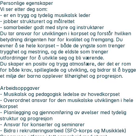
Personlige egenskaper
Vi ser etter deg som:
- er en trygg og tydelig musikalsk leder
- jobber strukturert og målrettet
- samarbeider godt med styre og instruktører
Du tar ansvar for utviklingen i korpset og forstår hvilken
betydning dirigenten har for kvalitet og fremgang. Du
evner å se hele korpset – både de yngste som trenger
trygghet og mestring, og de eldste som trenger
utfordringer for å utvikle seg og bli værende.
Du skaper en positiv og trygg atmosfære, der det er rom
for både krav, spilleglede og utvikling, og bidrar til å bygge
et miljø der barna opplever tilhørighet og progresjon.
Arbeidsoppgaver
- Musikalsk og pedagogisk ledelse av hovedkorpset
- Overordnet ansvar for den musikalske utviklingen i hele
korpset
- Planlegging og gjennomføring av øvelser med tydelig
struktur og progresjon
- Ansvar for konserter og seminarer
- Bidra i rekrutteringsarbeid (SFO-korps og Musikklek)