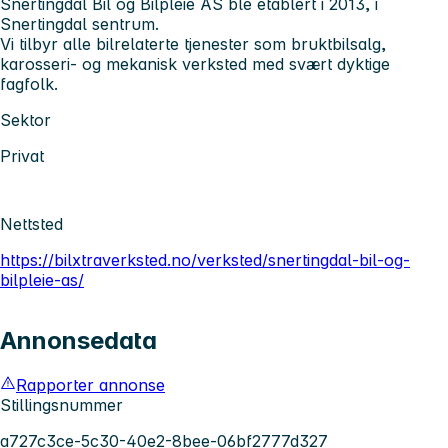
Snertingdal Bil og Bilpleie AS ble etablert i 2013, i
Snertingdal sentrum.
Vi tilbyr alle bilrelaterte tjenester som bruktbilsalg,
karosseri- og mekanisk verksted med svært dyktige
fagfolk.
Sektor
Privat
Nettsted
https://bilxtraverksted.no/verksted/snertingdal-bil-og-
bilpleie-as/
Annonsedata
Rapporter annonse
Stillingsnummer
a727c3ce-5c30-40e2-8bee-06bf2777d327