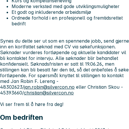
Kurs og kompetanseheving
Moderne verksted med gode utviklingsmuligheter
Et godt og inkluderende arbeidsmiljø
Ordnede forhold i en profesjonell og fremtidsrettet
bedrift
Synes du dette ser ut som en spennende jobb, send gjerne
inn en kortfattet søknad med CV via søkefunksjonen.
Søknader vurderes fortløpende og aktuelle kandidater vil
bli kontaktet for intervju. Alle søknader blir behandlet
konfidensielt. Søknadsfristen er satt til 19.06.26, men
stillingen kan bli besatt før den tid, så det anbefales å søke
fortløpende. For spørsmål knyttet til stillingen ta kontakt
med Jan Robin F. Lereng -
48302623/
jan.robin@silvercon.no
eller Christian Skou -
45393660/
christian@silvercon.no
Vi ser frem til å høre fra deg!
Om bedriften