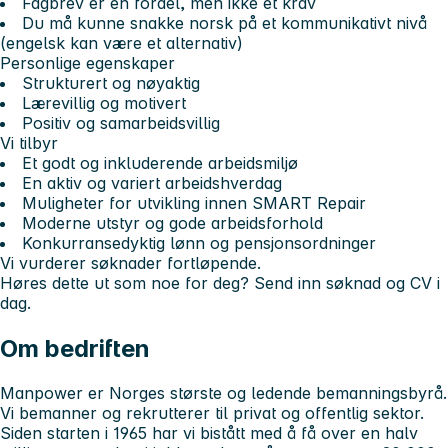
Fagbrev er en fordel, men ikke et krav
Du må kunne snakke norsk på et kommunikativt nivå
(engelsk kan være et alternativ)
Personlige egenskaper
Strukturert og nøyaktig
Lærevillig og motivert
Positiv og samarbeidsvillig
Vi tilbyr
Et godt og inkluderende arbeidsmiljø
En aktiv og variert arbeidshverdag
Muligheter for utvikling innen SMART Repair
Moderne utstyr og gode arbeidsforhold
Konkurransedyktig lønn og pensjonsordninger
Vi vurderer søknader fortløpende.
Høres dette ut som noe for deg? Send inn søknad og CV i
dag.
Om bedriften
Manpower er Norges største og ledende bemanningsbyrå.
Vi bemanner og rekrutterer til privat og offentlig sektor.
Siden starten i 1965 har vi bistått med å få over en halv