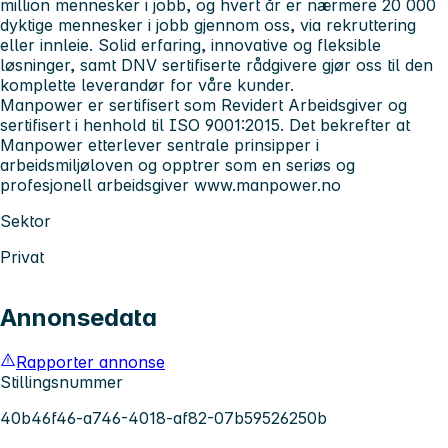
million mennesker i jobb, og hvert år er nærmere 20 000
dyktige mennesker i jobb gjennom oss, via rekruttering
eller innleie. Solid erfaring, innovative og fleksible
løsninger, samt DNV sertifiserte rådgivere gjør oss til den
komplette leverandør for våre kunder.
Manpower er sertifisert som Revidert Arbeidsgiver og
sertifisert i henhold til ISO 9001:2015. Det bekrefter at
Manpower etterlever sentrale prinsipper i
arbeidsmiljøloven og opptrer som en seriøs og
profesjonell arbeidsgiver
www.manpower.no
Sektor
Privat
Annonsedata
Rapporter annonse
Stillingsnummer
40b46f46-a746-4018-af82-07b59526250b