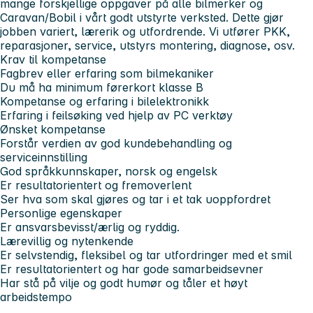
mange forskjellige oppgaver på alle bilmerker og
Caravan/Bobil i vårt godt utstyrte verksted. Dette gjør
jobben variert, lærerik og utfordrende. Vi utfører PKK,
reparasjoner, service, utstyrs montering, diagnose, osv.
Krav til kompetanse
Fagbrev eller erfaring som bilmekaniker
Du må ha minimum førerkort klasse B
Kompetanse og erfaring i bilelektronikk
Erfaring i feilsøking ved hjelp av PC verktøy
Ønsket kompetanse
Forstår verdien av god kundebehandling og
serviceinnstilling
God språkkunnskaper, norsk og engelsk
Er resultatorientert og fremoverlent
Ser hva som skal gjøres og tar i et tak uoppfordret
Personlige egenskaper
Er ansvarsbevisst/ærlig og ryddig.
Lærevillig og nytenkende
Er selvstendig, fleksibel og tar utfordringer med et smil
Er resultatorientert og har gode samarbeidsevner
Har stå på vilje og godt humør og tåler et høyt
arbeidstempo