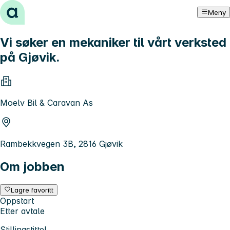
Hopp til innhold
Meny
Vi søker en mekaniker til vårt verksted
på Gjøvik.
Moelv Bil & Caravan As
Rambekkvegen 3B, 2816 Gjøvik
Om jobben
Lagre favoritt
Oppstart
Etter avtale
Stillingstittel