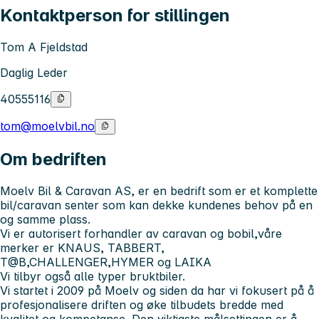
Kontaktperson for stillingen
Tom A Fjeldstad
Daglig Leder
40555116
tom@moelvbil.no
Om bedriften
Moelv Bil & Caravan AS, er en bedrift som er et komplette
bil/caravan senter som kan dekke kundenes behov på en
og samme plass.
Vi er autorisert forhandler av caravan og bobil,våre
merker er KNAUS, TABBERT,
T@B,CHALLENGER,HYMER og LAIKA
Vi tilbyr også alle typer bruktbiler.
Vi startet i 2009 på Moelv og siden da har vi fokusert på å
profesjonalisere driften og øke tilbudets bredde med
kvalitet og kompetanse. Den viktigste målsettingen er å