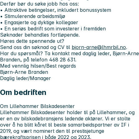
Derfør bør du søke jobb hos oss:
• Attraktive betingelser, inkludert bonussystem
• Stimulerende arbeidsmiljø
• Engasjerte og dyktige kollegaer
• En seriøs bedrift som investerer i fremtiden
Søknader behandles fortløpende.
Høres dette spennende ut?
Send oss din søknad og CV til
bjorn-arne@lhmrbil.no
.
Har du spørsmål? Ta kontakt med daglig leder, Bjørn-Arne
Branden, på telefon 468 28 631.
Med vennlig hilsen/Best regards
Bjørn-Arne Branden
Daglig leder/Manager
Om bedriften
Om Lillehammer Bilskadesenter
Lillehammer Bilskadesenter holder til på Lillehammer, og
er en av bilskadebransjens ledende aktører. Vi er stolte
over å ha blitt kåret til beste samarbeidspartner av IF i
2019, og vært nominert den til prestisjetunge
bærekraftsprisen i både 2022 og 2023.