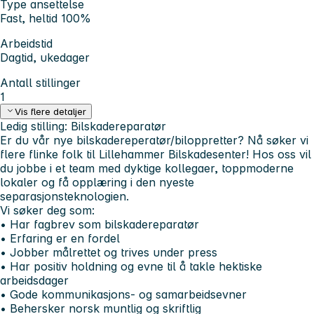
Type ansettelse
Fast, heltid 100%
Arbeidstid
Dagtid, ukedager
Antall stillinger
1
Vis flere detaljer
Ledig stilling: Bilskadereparatør
Er du vår nye bilskadereperatør/biloppretter? Nå søker vi
flere flinke folk til Lillehammer Bilskadesenter! Hos oss vil
du jobbe i et team med dyktige kollegaer, toppmoderne
lokaler og få opplæring i den nyeste
separasjonsteknologien.
Vi søker deg som:
• Har fagbrev som bilskadereparatør
• Erfaring er en fordel
• Jobber målrettet og trives under press
• Har positiv holdning og evne til å takle hektiske
arbeidsdager
• Gode kommunikasjons- og samarbeidsevner
• Behersker norsk muntlig og skriftlig