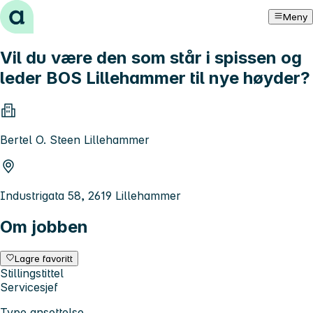
Hopp til innhold
Meny
Vil du være den som står i spissen og
leder BOS Lillehammer til nye høyder?
Bertel O. Steen Lillehammer
Industrigata 58, 2619 Lillehammer
Om jobben
Lagre favoritt
Stillingstittel
Servicesjef
Type ansettelse