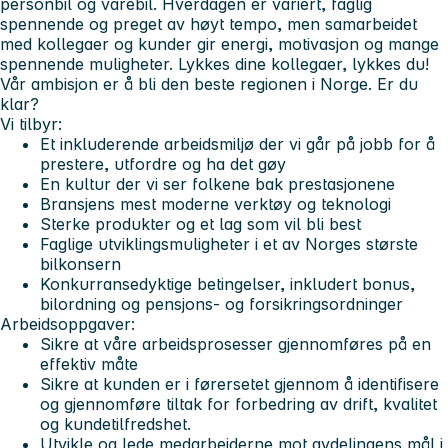
personbil og varebil. Hverdagen er variert, faglig
spennende og preget av høyt tempo, men samarbeidet
med kollegaer og kunder gir energi, motivasjon og mange
spennende muligheter. Lykkes dine kollegaer, lykkes du!
Vår ambisjon er å bli den beste regionen i Norge. Er du
klar?
Vi tilbyr:
Et inkluderende arbeidsmiljø der vi går på jobb for å
prestere, utfordre og ha det gøy
En kultur der vi ser folkene bak prestasjonene
Bransjens mest moderne verktøy og teknologi
Sterke produkter og et lag som vil bli best
Faglige utviklingsmuligheter i et av Norges største
bilkonsern
Konkurransedyktige betingelser, inkludert bonus,
bilordning og pensjons- og forsikringsordninger
Arbeidsoppgaver:
Sikre at våre arbeidsprosesser gjennomføres på en
effektiv måte
Sikre at kunden er i førersetet gjennom å identifisere
og gjennomføre tiltak for forbedring av drift, kvalitet
og kundetilfredshet.
Utvikle og lede medarbeiderne mot avdelingens mål i