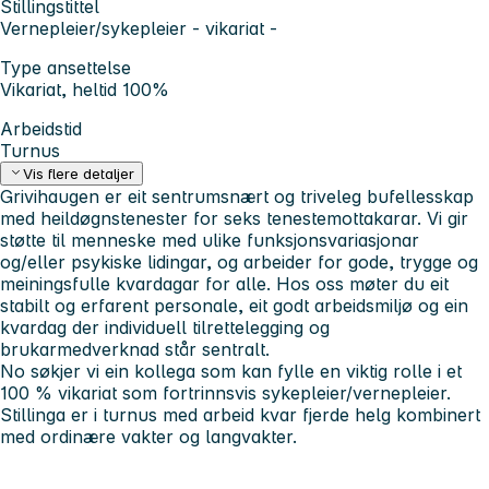
Stillingstittel
Vernepleier/sykepleier - vikariat -
Type ansettelse
Vikariat, heltid 100%
Arbeidstid
Turnus
Vis flere detaljer
Grivihaugen er eit sentrumsnært og triveleg bufellesskap
med heildøgnstenester for seks tenestemottakarar. Vi gir
støtte til menneske med ulike funksjonsvariasjonar
og/eller psykiske lidingar, og arbeider for gode, trygge og
meiningsfulle kvardagar for alle. Hos oss møter du eit
stabilt og erfarent personale, eit godt arbeidsmiljø og ein
kvardag der individuell tilrettelegging og
brukarmedverknad står sentralt.
No søkjer vi ein kollega som kan fylle en viktig rolle i et
100 % vikariat som fortrinnsvis sykepleier/vernepleier.
Stillinga er i turnus med arbeid kvar fjerde helg kombinert
med ordinære vakter og langvakter.