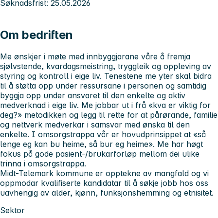
Søknadsfrist: 25.05.2026
Om bedriften
Me ønskjer i møte med innbyggjarane våre å fremja
sjølvstende, kvardagsmeistring, tryggleik og oppleving av
styring og kontroll i eige liv. Tenestene me yter skal bidra
til å støtta opp under ressursane i personen og samtidig
byggja opp under ansvaret til den enkelte og aktiv
medverknad i eige liv. Me jobbar ut i frå «kva er viktig for
deg?» metodikken og legg til rette for at pårørande, familie
og nettverk medverkar i samsvar med ønska til den
enkelte. I omsorgstrappa vår er hovudprinsippet at «så
lenge eg kan bu heime, så bur eg heime». Me har høgt
fokus på gode pasient-/brukarforløp mellom dei ulike
trinna i omsorgstrappa.
Midt-Telemark kommune er opptekne av mangfald og vi
oppmodar kvalifiserte kandidatar til å søkje jobb hos oss
uavhengig av alder, kjønn, funksjonshemming og etnisitet.
Sektor