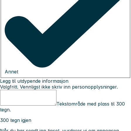
Annet
Legg til utdypende informasjon
Valgfritt. Vennligst ikke skriv inn personopplysninger.
Tekstområde med plass til 300
tegn.
300 tegn igjen
Når du har sendt inn tipset, vurderer vi om annonsen