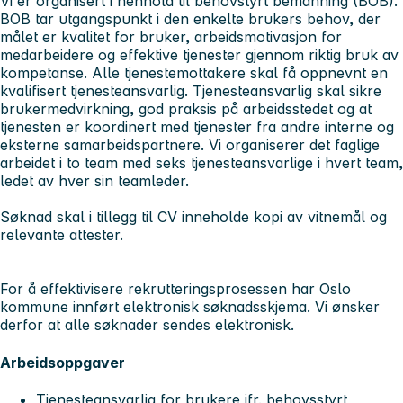
Vi er organisert i henhold til behovstyrt bemanning (BOB).
BOB tar utgangspunkt i den enkelte brukers behov, der
målet er kvalitet for bruker, arbeidsmotivasjon for
medarbeidere og effektive tjenester gjennom riktig bruk av
kompetanse. Alle tjenestemottakere skal få oppnevnt en
kvalifisert tjenesteansvarlig. Tjenesteansvarlig skal sikre
brukermedvirkning, god praksis på arbeidsstedet og at
tjenesten er koordinert med tjenester fra andre interne og
eksterne samarbeidspartnere. Vi organiserer det faglige
arbeidet i to team med seks tjenesteansvarlige i hvert team,
ledet av hver sin teamleder.
Søknad skal i tillegg til CV inneholde kopi av vitnemål og
relevante attester.
For å effektivisere rekrutteringsprosessen har Oslo
kommune innført elektronisk søknadsskjema. Vi ønsker
derfor at alle søknader sendes elektronisk.
Arbeidsoppgaver
Tjenesteansvarlig for brukere jfr. behovsstyrt