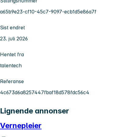
Stillingsnummer
a65b9e23-cf10-45c7-9097-ecb1d5e86a7f
Sist endret
23. juli 2026
Hentet fra
talentech
Referanse
4c673d6a8257447fbaf18d578fdc56c4
Lignende annonser
Vernepleier