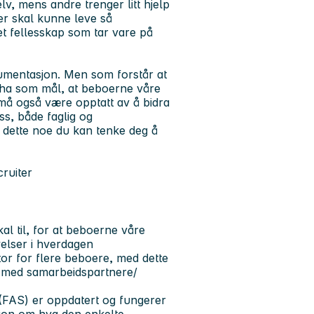
elv, mens andre trenger litt hjelp
her skal kunne leve så
et fellesskap som tar vare på
kumentasjon. Men som forstår at
må ha som mål, at beboerne våre
 må også være opptatt av å bidra
oss, både faglig og
Er dette noe du kan tenke deg å
cruiter
al til, for at beboerne våre
evelser i hverdagen
tor for flere beboere, med dette
n med samarbeidspartnere/
m (FAS) er oppdatert og fungerer