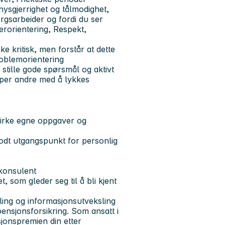
nysgjerrighet og tålmodighet,
rgsarbeider og fordi du ser
rorientering, Respekt,
e kritisk, men forstår at dette
oblemorientering
å stille gode spørsmål og aktivt
elper andre med å lykkes
virke egne oppgaver og
godt utgangspunkt for personlig
konsulent
 som gleder seg til å bli kjent
ling og informasjonsutveksling
ensjonsforsikring. Som ansatt i
sjonspremien din etter