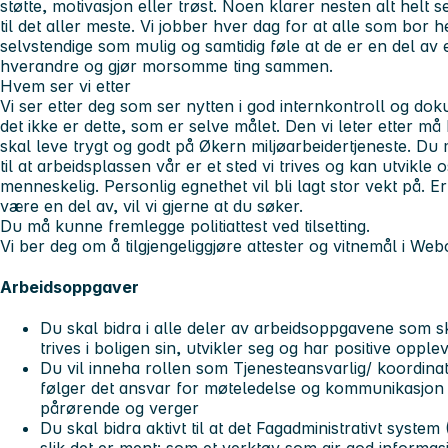
støtte, motivasjon eller trøst. Noen klarer nesten alt helt s
til det aller meste. Vi jobber hver dag for at alle som bor 
selvstendige som mulig og samtidig føle at de er en del av 
hverandre og gjør morsomme ting sammen.
Hvem ser vi etter
Vi ser etter deg som ser nytten i god internkontroll og do
det ikke er dette, som er selve målet. Den vi leter etter 
skal leve trygt og godt på Økern miljøarbeidertjeneste. Du
til at arbeidsplassen vår er et sted vi trives og kan utvikle 
menneskelig. Personlig egnethet vil bli lagt stor vekt på. 
være en del av, vil vi gjerne at du søker.
Du må kunne fremlegge politiattest ved tilsetting.
Vi ber deg om å tilgjengeliggjøre attester og vitnemål i Web
Arbeidsoppgaver
Du skal bidra i alle deler av arbeidsoppgavene som sk
trives i boligen sin, utvikler seg og har positive oppl
Du vil inneha rollen som Tjenesteansvarlig/ koordina
følger det ansvar for møteledelse og kommunikasjo
pårørende og verger
Du skal bidra aktivt til at det Fagadministrativt syste