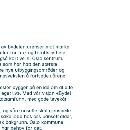
er av bydelen grenser mot marka
r for tur- og friluftsliv hele
så kort vei til Oslo sentrum.
 som har hatt den største
kke nye utbyggingsområder og
ngsveksten å fortsette i årene
nester bygger på en idé om at alle
eget liv». Med vår visjon «Bydel
lokalsamfunn, med gode levekår
og våre ansatte skal gjenspeile
å søke jobb hos oss uansett alder,
tnisk bakgrunn. Oslo kommune
 har behov for det.