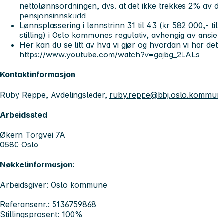
nettolønnsordningen, dvs. at det ikke trekkes 2% av di
pensjonsinnskudd
Lønnsplassering i lønnstrinn 31 til 43 (kr 582 000,- ti
stilling) i Oslo kommunes regulativ, avhengig av ansie
Her kan du se litt av hva vi gjør og hvordan vi har d
https://www.youtube.com/watch?v=gajbg_2LALs
Kontaktinformasjon
Ruby Reppe, Avdelingsleder,
ruby.reppe@bbj.oslo.kommu
Arbeidssted
Økern Torgvei 7A
0580 Oslo
Nøkkelinformasjon:
Arbeidsgiver: Oslo kommune
Referansenr.: 5136759868
Stillingsprosent: 100%