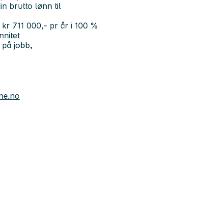
n brutto lønn til
l kr 711 000,- pr år i 100 %
nnitet
et på jobb,
ne.no