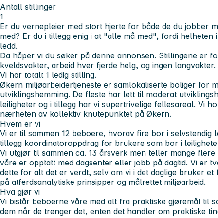
Antall stillinger
1
Er du vernepleier med stort hjerte for både de du jobber
med? Er du i tillegg enig i at "alle må med", fordi helheten
ledd.
Da håper vi du søker på denne annonsen. Stillingene er fo
kveldsvakter, arbeid hver fjerde helg, og ingen langvakter.
Vi har totalt 1 ledig stilling.
Økern miljøarbeidertjeneste er samlokaliserte boliger for
utviklingshemming. De fleste har lett til moderat utviklin
leiligheter og i tillegg har vi supertrivelige fellesareal. Vi h
nærheten av kollektiv knutepunktet på Økern.
Hvem er vi
Vi er til sammen 12 beboere, hvorav fire bor i selvstendig le
tillegg koordinatoroppdrag for brukere som bor i leilighete
Vi utgjør til sammen ca. 13 årsverk men teller mange flere
våre er opptatt med dagsenter eller jobb på dagtid. Vi er t
dette for alt det er verdt, selv om vi i det daglige bruker et
på atferdsanalytiske prinsipper og målrettet miljøarbeid.
Hva gjør vi
Vi bistår beboerne våre med alt fra praktiske gjøremål til sos
dem når de trenger det, enten det handler om praktiske ti