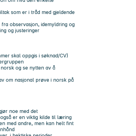
sjon om hva den enkelte
tiltak som er i tråd med gjeldende
t, fra observasjon, idemyldring og
ring og justeringer
mmer skal oppgis i søknad/CV)
kergruppen
 norsk og se nytten av å
rav om nasjonal prøve i norsk på
 gjør noe med det
 også er en viktig kilde til læring
en med andre, men kan helt fint
genhånd
ver, i hektiske perioder