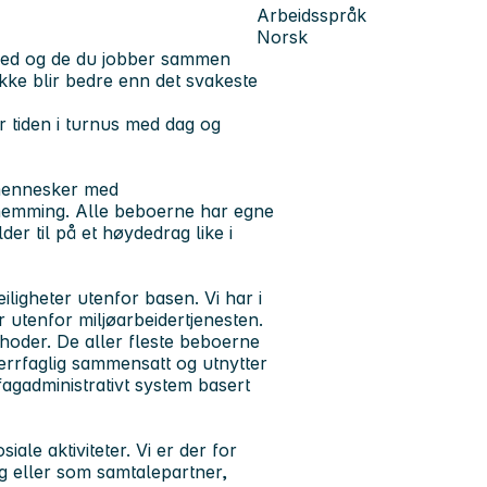
Arbeidsspråk
Norsk
 med og de du jobber sammen
 ikke blir bedre enn det svakeste
r tiden i turnus med dag og
 mennesker med
gshemming. Alle beboerne har egne
older til på et høydedrag like i
iligheter utenfor basen. Vi har i
r utenfor miljøarbeidertjenesten.
 hoder. De aller fleste beboerne
verrfaglig sammensatt og utnytter
 fagadministrativt system basert
iale aktiviteter. Vi er der for
ng eller som samtalepartner,