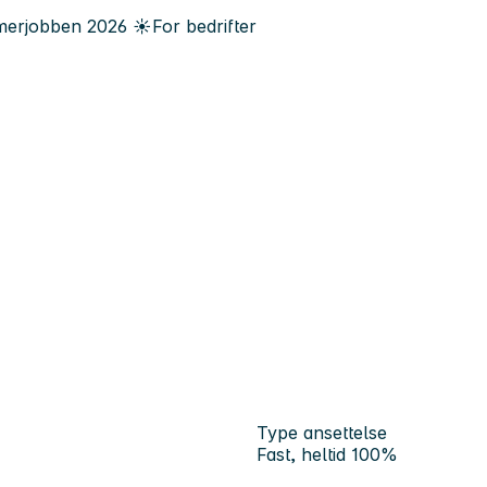
erjobben
2026
☀️
For bedrifter
Type ansettelse
Fast, heltid 100%