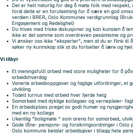
Det er helt naturlig for deg å møte folk med respekt, 
fordi dette er en forutsetning for å være en god omso
verdien i BRER, Oslo Kommunes verdigrunnlag (Bruke
Engasjement og Redelighet)
Du trives med friske diskusjoner og kan kunsten å tenk
ikke er det samme som overdreven pessimisme og pr
Vi ønsker oss ikke "eksperter", men at du er flink til 
søker ny kunnskap slik at du fortsetter å lære og hj
Vi tilbyr
Et meningsfullt arbeid med store muligheter for å på
arbeidshverdag
Varierte arbeidsoppgaver og faglige utfordringer, et 
utvikling
Todelt turnus med arbeid hver fjerde helg
Samarbeid med dyktige kollegaer og vernepleier- fag
En arbeidsplass preget av godt humør og nysgjerrighet,
med en ny kollega
Ukentlig "boligmøte " som arena for samarbeid, utvik
Gode låne- pensjons- og forsikringsordninger i Oslo p
Oslo kommune betaler arbeidsgiver i tillegg hele pen