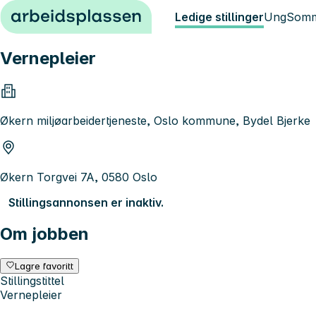
Hopp til innhold
Ledige stillinger
Ung
Somm
Vernepleier
Økern miljøarbeidertjeneste, Oslo kommune, Bydel Bjerke
Økern Torgvei 7A, 0580 Oslo
Stillingsannonsen er inaktiv.
Om jobben
Lagre favoritt
Stillingstittel
Vernepleier