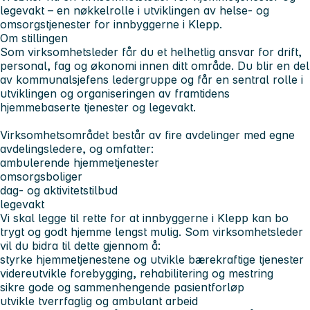
legevakt
– en nøkkelrolle i utviklingen av helse- og
omsorgstjenester for innbyggerne i Klepp.
Om stillingen
Som virksomhetsleder får du et helhetlig ansvar for drift,
personal, fag og økonomi innen ditt område. Du blir en del
av kommunalsjefens ledergruppe og får en sentral rolle i
utviklingen og organiseringen av framtidens
hjemmebaserte tjenester og legevakt.
Virksomhetsområdet består av fire avdelinger med egne
avdelingsledere, og omfatter:
ambulerende hjemmetjenester
omsorgsboliger
dag- og aktivitetstilbud
legevakt
Vi skal legge til rette for at innbyggerne i Klepp kan
bo
trygt og godt hjemme lengst mulig.
Som virksomhetsleder
vil du bidra til dette gjennom å:
styrke hjemmetjenestene og utvikle bærekraftige tjenester
videreutvikle forebygging, rehabilitering og mestring
sikre gode og sammenhengende pasientforløp
utvikle tverrfaglig og ambulant arbeid