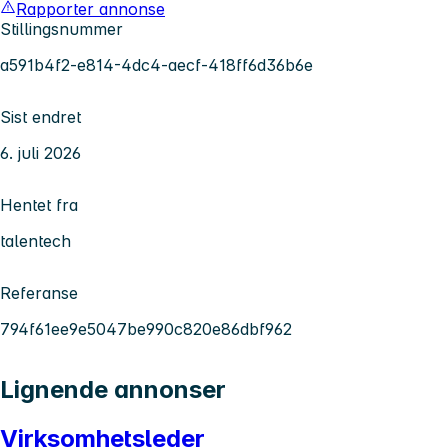
Rapporter annonse
Stillingsnummer
a591b4f2-e814-4dc4-aecf-418ff6d36b6e
Sist endret
6. juli 2026
Hentet fra
talentech
Referanse
794f61ee9e5047be990c820e86dbf962
Lignende annonser
Virksomhetsleder