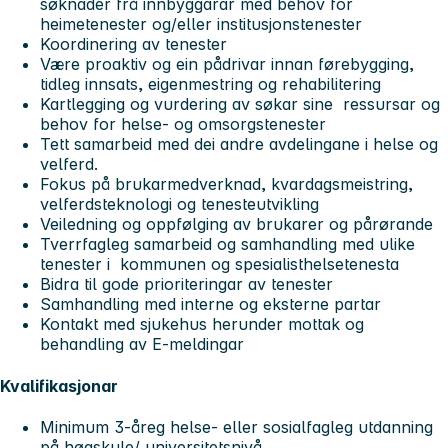
søknader frå innbyggarar med behov for
heimetenester og/eller institusjonstenester
Koordinering av tenester
Være proaktiv og ein pådrivar innan førebygging,
tidleg innsats, eigenmestring og rehabilitering
Kartlegging og vurdering av søkar sine ressursar og
behov for helse- og omsorgstenester
Tett samarbeid med dei andre avdelingane i helse og
velferd.
Fokus på brukarmedverknad, kvardagsmeistring,
velferdsteknologi og tenesteutvikling
Veiledning og oppfølging av brukarer og pårørande
Tverrfagleg samarbeid og samhandling med ulike
tenester i kommunen og spesialisthelsetenesta
Bidra til gode prioriteringar av tenester
Samhandling med interne og eksterne partar
Kontakt med sjukehus herunder mottak og
behandling av E-meldingar
Kvalifikasjonar
Minimum 3-åreg helse- eller sosialfagleg utdanning
på høgskule/ universitetsnivå