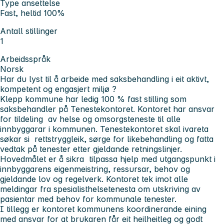
Type ansettelse
Fast, heltid 100%
Antall stillinger
1
Arbeidsspråk
Norsk
Har du lyst til å arbeide med saksbehandling i eit aktivt,
kompetent og engasjert miljø ?
Klepp kommune har ledig 100 % fast stilling som
saksbehandler på Tenestekontoret. Kontoret har ansvar
for tildeling av helse og omsorgsteneste til alle
innbyggarar i kommunen. Tenestekontoret skal ivareta
søkar si rettstryggleik, sørge for likebehandling og fatta
vedtak på tenester etter gjeldande retningslinjer.
Hovedmålet er å sikra tilpassa hjelp med utgangspunkt i
innbyggarens eigenmeistring, ressursar, behov og
gjeldande lov og regelverk. Kontoret tek imot alle
meldingar fra spesialisthelsetenesta om utskriving av
pasientar med behov for kommunale tenester.
I tillegg er kontoret kommunens koordinerande eining
med ansvar for at brukaren får eit heilheitleg og godt