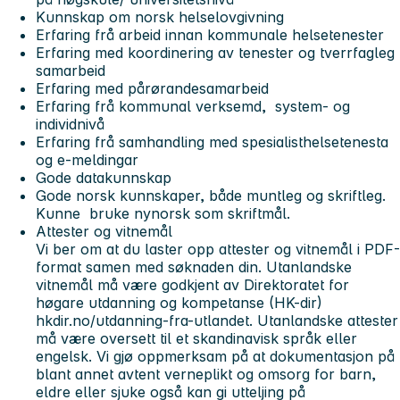
Kunnskap om norsk helselovgivning
Erfaring frå arbeid innan kommunale helsetenester
Erfaring med koordinering av tenester og tverrfagleg
samarbeid
Erfaring med pårørandesamarbeid
Erfaring frå kommunal verksemd, system- og
individnivå
Erfaring frå samhandling med spesialisthelsetenesta
og e-meldingar
Gode datakunnskap
Gode norsk kunnskaper, både muntleg og skriftleg.
Kunne bruke nynorsk som skriftmål.
Attester og vitnemål
Vi ber om at du laster opp attester og vitnemål i PDF-
format samen med søknaden din. Utanlandske
vitnemål må være godkjent av Direktoratet for
høgare utdanning og kompetanse (HK-dir)
hkdir.no/utdanning-fra-utlandet. Utanlandske attester
må være oversett til et skandinavisk språk eller
engelsk. Vi gjø oppmerksam på at dokumentasjon på
blant annet avtent verneplikt og omsorg for barn,
eldre eller sjuke også kan gi utteljing på