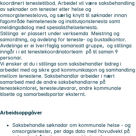
koordinert tenestetilbod. Arbeidet vil være saksbehandling
av søknader om tenester etter helse og
omsorgstenestelova, og særlig knytt til søknader innan
fagområde heimeteneste og institusjonstenesta samt
meldingsdialog med spesialisthelsetenesta.
Stillinga er plassert under verksemda Meistring og
samordning, og avdeling for teneste- og bustadkontor.
Avdelinga er ei tverrfaglig samansatt gruppe, og stillinga
inngår i i eit tenestekoordinatorteam på til saman 9
personar.
Vi ønsker at du i stillinga som saksbehandler bidreg i
arbeidet med og sikre god kommunikasjon og samhandling
mellom tenestene. Saksbehandlar arbeider i nært
samarbeid med de andre saksbehandlarne på
tenestekontoret, tenesteutøvarar, andre kommunale
tilsette og samarbeidspartar eksternt
.
Arbeidsoppgåver
Saksbehandle søknadar om kommunale helse - og
omsorgstenester, per dags dato med hovudvekt på