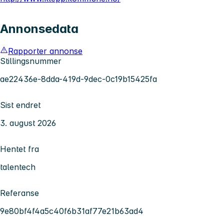
Annonsedata
Rapporter annonse
Stillingsnummer
ae22436e-8dda-419d-9dec-0c19b15425fa
Sist endret
3. august 2026
Hentet fra
talentech
Referanse
9e80bf4f4a5c40f6b31af77e21b63ad4