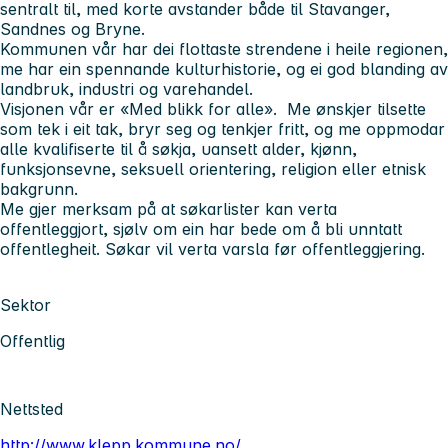
sentralt til, med korte avstander både til Stavanger,
Sandnes og Bryne.
Kommunen vår har dei flottaste strendene i heile regionen,
me har ein spennande kulturhistorie, og ei god blanding av
landbruk, industri og varehandel.
Visjonen vår er «Med blikk for alle». Me ønskjer tilsette
som tek i eit tak, bryr seg og tenkjer fritt, og me oppmodar
alle kvalifiserte til å søkja, uansett alder, kjønn,
funksjonsevne, seksuell orientering, religion eller etnisk
bakgrunn.
Me gjer merksam på at søkarlister kan verta
offentleggjort, sjølv om ein har bede om å bli unntatt
offentlegheit. Søkar vil verta varsla før offentleggjering.
Sektor
Offentlig
Nettsted
http://www.klepp.kommune.no/