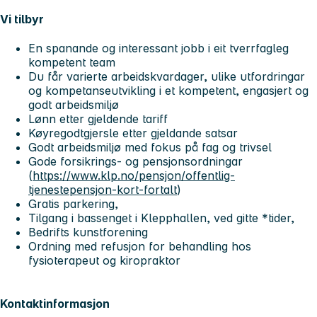
Vi tilbyr
En spanande og interessant jobb i eit tverrfagleg
kompetent team
Du får varierte arbeidskvardager, ulike utfordringar
og kompetanseutvikling i et kompetent, engasjert og
godt arbeidsmiljø
Lønn etter gjeldende tariff
Køyregodtgjersle etter gjeldande satsar
Godt arbeidsmiljø med fokus på fag og trivsel
Gode forsikrings- og pensjonsordningar
(
https://www.klp.no/pensjon/offentlig-
tjenestepensjon-kort-fortalt
)
Gratis parkering,
Tilgang i bassenget i Klepphallen, ved gitte *tider,
Bedrifts kunstforening
Ordning med refusjon for behandling hos
fysioterapeut og kiropraktor
Kontaktinformasjon