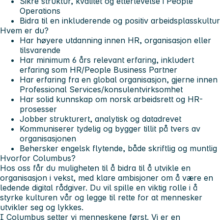
Sikre struktur, kvalitet og etterlevelse i People
Operations
Bidra til en inkluderende og positiv arbeidsplasskultur
Hvem er du?
Har høyere utdanning innen HR, organisasjon eller
tilsvarende
Har minimum 6 års relevant erfaring, inkludert
erfaring som HR/People Business Partner
Har erfaring fra en global organisasjon, gjerne innen
Professional Services/konsulentvirksomhet
Har solid kunnskap om norsk arbeidsrett og HR-
prosesser
Jobber strukturert, analytisk og datadrevet
Kommuniserer tydelig og bygger tillit på tvers av
organisasjonen
Behersker engelsk flytende, både skriftlig og muntlig
Hvorfor Columbus?
Hos oss får du muligheten til å bidra til å utvikle en
organisasjon i vekst, med klare ambisjoner om å være en
ledende digital rådgiver. Du vil spille en viktig rolle i å
styrke kulturen vår og legge til rette for at mennesker
utvikler seg og lykkes.
I Columbus setter vi menneskene først. Vi er en