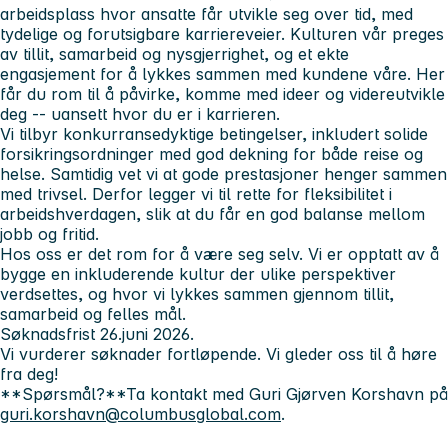
arbeidsplass hvor ansatte får utvikle seg over tid, med
tydelige og forutsigbare karriereveier. Kulturen vår preges
av tillit, samarbeid og nysgjerrighet, og et ekte
engasjement for å lykkes sammen med kundene våre. Her
får du rom til å påvirke, komme med ideer og videreutvikle
deg -- uansett hvor du er i karrieren.
Vi tilbyr konkurransedyktige betingelser, inkludert solide
forsikringsordninger med god dekning for både reise og
helse. Samtidig vet vi at gode prestasjoner henger sammen
med trivsel. Derfor legger vi til rette for fleksibilitet i
arbeidshverdagen, slik at du får en god balanse mellom
jobb og fritid.
Hos oss er det rom for å være seg selv. Vi er opptatt av å
bygge en inkluderende kultur der ulike perspektiver
verdsettes, og hvor vi lykkes sammen gjennom tillit,
samarbeid og felles mål.
Søknadsfrist 26.juni 2026.
Vi vurderer søknader fortløpende. Vi gleder oss til å høre
fra deg!
**Spørsmål?**Ta kontakt med Guri Gjørven Korshavn på
guri.korshavn@columbusglobal.com
.