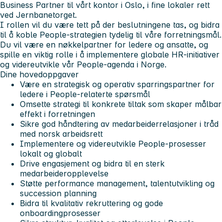
Business Partner til vårt kontor i Oslo, i fine lokaler rett
ved Jernbanetorget.
I rollen vil du være tett på der beslutningene tas, og bidra
til å koble People-strategien tydelig til våre forretningsmål.
Du vil være en nøkkelpartner for ledere og ansatte, og
spille en viktig rolle i å implementere globale HR-initiativer
og videreutvikle vår People-agenda i Norge.
Dine hovedoppgaver
Være en strategisk og operativ sparringspartner for
ledere i People-relaterte spørsmål
Omsette strategi til konkrete tiltak som skaper målbar
effekt i forretningen
Sikre god håndtering av medarbeiderrelasjoner i tråd
med norsk arbeidsrett
Implementere og videreutvikle People-prosesser
lokalt og globalt
Drive engasjement og bidra til en sterk
medarbeideropplevelse
Støtte performance management, talentutvikling og
succession planning
Bidra til kvalitativ rekruttering og gode
onboardingprosesser