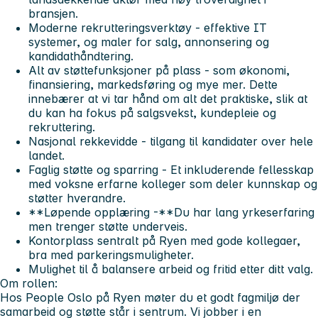
bransjen.
Moderne rekrutteringsverktøy
- effektive IT
systemer, og maler for salg, annonsering og
kandidathåndtering.
Alt av støttefunksjoner på plass
- som økonomi,
finansiering, markedsføring og mye mer. Dette
innebærer at vi tar hånd om alt det praktiske, slik at
du kan ha fokus på salgsvekst, kundepleie og
rekruttering.
Nasjonal rekkevidde
- tilgang til kandidater over hele
landet.
Faglig støtte og sparring
- Et inkluderende fellesskap
med voksne erfarne kolleger som deler kunnskap og
støtter hverandre.
**Løpende opplæring -**Du har lang yrkeserfaring
men trenger støtte underveis.
Kontorplass sentralt på Ryen
med gode kollegaer,
bra med parkeringsmuligheter.
Mulighet
til å balansere arbeid og fritid etter ditt valg.
Om rollen:
Hos
People Oslo
på Ryen møter du et godt fagmiljø der
samarbeid og støtte står i sentrum. Vi jobber i en