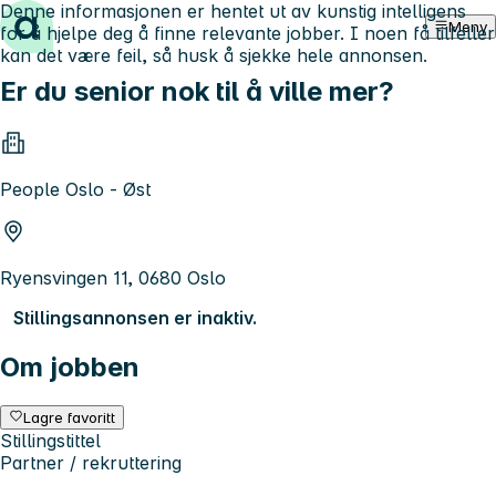
Denne informasjonen er hentet ut av kunstig intelligens
Hopp til innhold
Meny
for å hjelpe deg å finne relevante jobber. I noen få tilfeller
kan det være feil, så husk å sjekke hele annonsen.
Er du senior nok til å ville mer?
People Oslo - Øst
Ryensvingen 11, 0680 Oslo
Stillingsannonsen er inaktiv.
Om jobben
Lagre favoritt
Stillingstittel
Partner / rekruttering