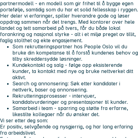
partnermodell
- en modell som gir frihet til å bygge egen
portefølje, samtidig som du har et solid fellesskap i ryggen.
Her deler vi erfaringer, spiller hverandre gode og løser
oppdrag sammen når det trengs. Med kontorer over hele
landet og tett samarbeid på tvers, får du både
lokal
forankring
og
nasjonal styrke
- alt i et miljø preget av tillit,
faglig stolthet og ekte engasjement.
Som rekrutteringspartner hos People Oslo
vil du
bruke din kompetanse til å forstå kundenes behov og
tilby skreddersydde løsninger.
Kundekontakt og salg
- følge opp eksisterende
kunder, ta kontakt med nye og bruke nettverket ditt
aktivt.
Search og annonsering
: Søk etter kandidater i
nettverk, baser og annonsering.
Rekrutteringsprosesser
- intervjuer,
kandidatvurderinger og presentasjoner til kunder.
Samarbeid i team
- sparring og støtte fra erfarne,
likestilte kollegaer når du ønsker det.
Vi ser etter deg som:
Er positiv, selvgående og nysgjerrig, og har lang erfaring
fra arbeidslivet.