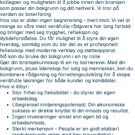
kollegaer og muligheten til å jobbe innen den bransjen
som passer din bakgrunn og ditt nettverk.
Vi tror på
verdien av livserfaring
Hos oss er alder ingen begrensning - tvert imot. Vi vet at
mange av våre mest verdifulle rådgivere har lang fartstid
og bringer med seg trygghet, refleksjon og
dybdeforståelse. Du får mulighet til å styre din egen
hverdag, samtidig som du blir del av et profesjonelt
fellesskap med moderne verktøy og støtteapparat.
Nå kan du bruke din bakgrunn i en ny rolle
Gjør din bransjekunnskap til en ny karrierevei. Med din
bakgrunn, pluss lidenskap for salg og mennesker, kan du
kombinere rådgivning og forretningsutvikling for å skape
verdifulle løsninger for både kunder og kandidater.
Hva vi tilbyr:
Stor frihet og fleksibilitet
- du styrer din egen
arbeidsdag.
Ubegrenset inntjeningspotensial:
Din økonomiske
suksess er direkte knyttet til din innsats og resultat.
Ingen investeringer
annet enn egen tid og
arbeidsinnsats.
Sterkt merkenavn
- People er en godt etablert
landsdekkende aktør med høy troverdighet i