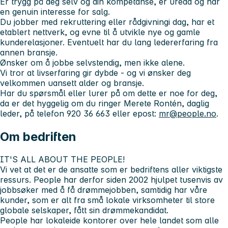
Er trygg på deg selv og din kompetanse, er uredd og har
en genuin interesse for salg.
Du jobber med rekruttering eller rådgivningi dag, har et
etablert nettverk, og evne til å utvikle nye og gamle
kunderelasjoner. Eventuelt har du lang ledererfaring fra
annen bransje.
Ønsker om å jobbe selvstendig, men ikke alene.
Vi tror at livserfaring gir dybde - og vi ønsker deg
velkommen uansett alder og bransje.
Har du spørsmål eller lurer på om dette er noe for deg
,
da er det hyggelig om du ringer Merete Rontén, daglig
leder, på telefon 920 36 663 eller epost:
mr@people.no
.
Om bedriften
IT'S ALL ABOUT THE PEOPLE!
Vi vet at det er de ansatte som er bedriftens aller viktigste
ressurs. People har derfor siden 2002 hjulpet tusenvis av
jobbsøker med å få drømmejobben, samtidig har våre
kunder, som er alt fra små lokale virksomheter til store
globale selskaper, fått sin drømmekandidat.
People har lokaleide kontorer over hele landet som alle