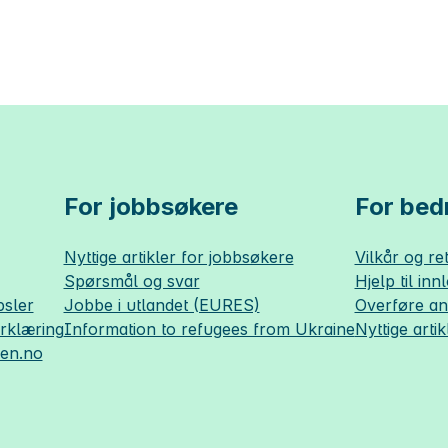
For jobbsøkere
For bedr
Nyttige artikler for jobbsøkere
Vilkår og ret
Spørsmål og svar
Hjelp til inn
sler
Jobbe i utlandet (EURES)
Overføre a
erklæring
Information to refugees from Ukraine
Nyttige artik
sen.no