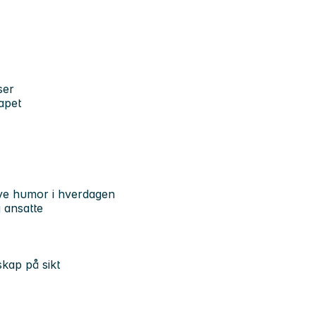
ser
kapet
mye humor i hverdagen
 ansatte
skap på sikt