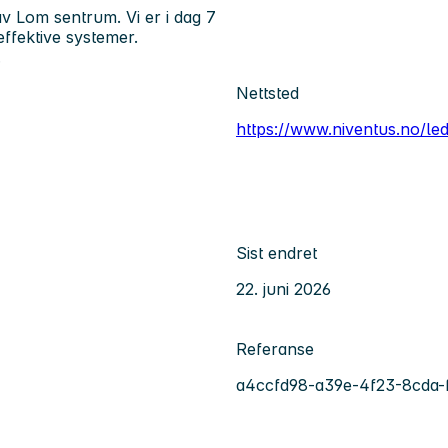
 av Lom sentrum. Vi er i dag 7
effektive systemer.
.
Nettsted
https://www.niventus.no/ledi
Sist endret
22. juni 2026
Referanse
a4ccfd98-a39e-4f23-8cda-