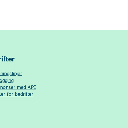
ifter
ningslinjer
logging
nnonser med API
ler for bedrifter