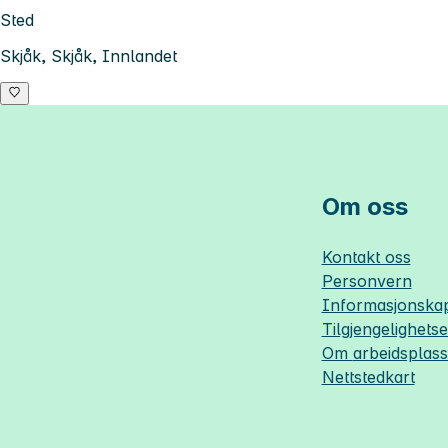
Sted
Skjåk, Skjåk, Innlandet
Om oss
Kontakt oss
Personvern
Informasjonskap
Tilgjengelighets
Om
arbeidsplas
Nettstedkart