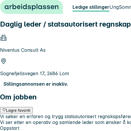
Hopp til innhold
Ledige stillinger
Ung
Somm
Daglig leder / statsautorisert regnska
Niventus Consult As
Sognefjellsvegen 17, 2686 Lom
Stillingsannonsen er inaktiv.
Om jobben
Lagre favoritt
Vi søker en erfaren og trygg statsautorisert regnskapsfører 
Vi ser etter en operativ og samlende leder som ønsker å kom
Oppstart