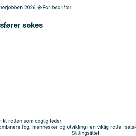
erjobben
2026
☀️
For bedrifter
psfører søkes
til rollen som daglig leder.
binere fag, mennesker og utvikling i en viktig rolle i sels
Stillingstittel