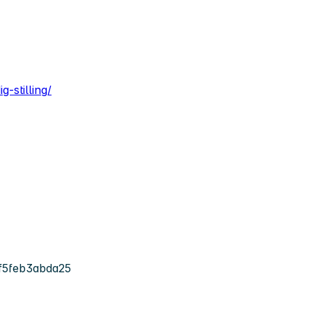
g-stilling/
f5feb3abda25