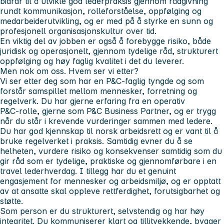
bidrar til å utvikle god lederpraksis gjennom rådgivning
rundt kommunikasjon, rolleforståelse, oppfølging og
medarbeiderutvikling, og er med på å styrke en sunn og
profesjonell organisasjonskultur over tid.
En viktig del av jobben er også å forebygge risiko, både
juridisk og operasjonelt, gjennom tydelige råd, strukturert
oppfølging og høy faglig kvalitet i det du leverer.
Men nok om oss. Hvem ser vi etter?
Vi ser etter deg som har en P&C‑faglig tyngde og som
forstår samspillet mellom mennesker, forretning og
regelverk. Du har gjerne erfaring fra en operativ
P&C‑rolle, gjerne som P&C Business Partner, og er trygg
når du står i krevende vurderinger sammen med ledere.
Du har god kjennskap til norsk arbeidsrett og er vant til å
bruke regelverket i praksis. Samtidig evner du å se
helheten, vurdere risiko og konsekvenser samtidig som du
gir råd som er tydelige, praktiske og gjennomførbare i en
travel lederhverdag. I tillegg har du et genuint
engasjement for mennesker og arbeidsmiljø, og er opptatt
av at ansatte skal oppleve rettferdighet, forutsigbarhet og
støtte.
Som person er du strukturert, selvstendig og har høy
integritet. Du kommuniserer klart og tillitvekkende, bygger