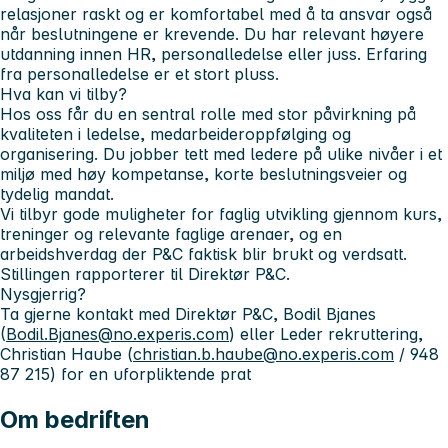
relasjoner raskt og er komfortabel med å ta ansvar også
når beslutningene er krevende. Du har relevant høyere
utdanning innen HR, personalledelse eller juss. Erfaring
fra personalledelse er et stort pluss.
Hva kan vi tilby?
Hos oss får du en sentral rolle med stor påvirkning på
kvaliteten i ledelse, medarbeideroppfølging og
organisering. Du jobber tett med ledere på ulike nivåer i et
miljø med høy kompetanse, korte beslutningsveier og
tydelig mandat.
Vi tilbyr gode muligheter for faglig utvikling gjennom kurs,
treninger og relevante faglige arenaer, og en
arbeidshverdag der P&C faktisk blir brukt og verdsatt.
Stillingen rapporterer til Direktør P&C.
Nysgjerrig?
Ta gjerne kontakt med Direktør P&C, Bodil Bjanes
(
Bodil.Bjanes@no.experis.com
) eller Leder rekruttering,
Christian Haube (
christian.b.haube@no.experis.com
/ 948
87 215) for en uforpliktende prat
Om bedriften