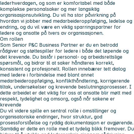
lederhverdagen, og som er komfortabel med både
komplekse personalsaker og mer langsiktig
organisasjonsutvikling. Du vil ha stor påvirkning på
hvordan vi jobber med medarbeideroppfølging, ledelse og
endring, og du vil være en viktig sparringspartner for
ledere og ansatte på tvers av organisasjonen.
Om rollen
Som Senior P&C Business Partner er du en betrodd
rådgiver og støttespiller for ledere i både det løpende og
det krevende. Du bistår i personal‑ og arbeidsrettslige
spørsmål, og bidrar til at saker håndteres korrekt,
konsistent og profesjonelt. Rollen innebærer tett dialog
med ledere i forbindelse med blant annet
medarbeideroppfølging, konflikthåndtering, korrigerende
tiltak, undersøkelser og krevende beslutningsprosesser. I
dette arbeidet er det viktig for oss at ansatte blir møtt med
respekt, tydelighet og omsorg, også når sakene er
krevende
Du vil videre spille en sentral rolle i omstillinger og
organisatoriske endringer, hvor struktur, god
prosessforståelse og ryddig dokumentasjon er avgjørende.
Samtidig er dette en rolle med et tydelig blikk fremover. Du