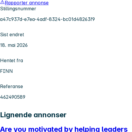
Rapporter annonse
Stillingsnummer
a47c937d-e7ea-4adf-8324-bc01d48263f9
Sist endret
18. mai 2026
Hentet fra
FINN
Referanse
462490589
Lignende annonser
Are you motivated by helping leaders