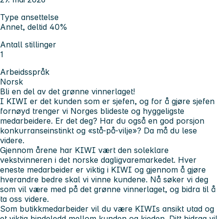
Type ansettelse
Annet, deltid 40%
Antall stillinger
1
Arbeidsspråk
Norsk
Bli en del av det grønne vinnerlaget!
I KIWI er det kunden som er sjefen, og for å gjøre sjefen
fornøyd trenger vi Norges blideste og hyggeligste
medarbeidere. Er det deg? Har du også en god porsjon
konkurranseinstinkt og «stå-på-vilje»? Da må du lese
videre.
Gjennom årene har KIWI vært den soleklare
vekstvinneren i det norske dagligvaremarkedet. Hver
eneste medarbeider er viktig i KIWI og gjennom å gjøre
hverandre bedre skal vi vinne kundene. Nå søker vi deg
som vil være med på det grønne vinnerlaget, og bidra til å
ta oss videre.
Som butikkmedarbeider vil du være KIWIs ansikt utad og
et viktig bindeledd mellom kunden og kjeden. Ditt bidrag vil