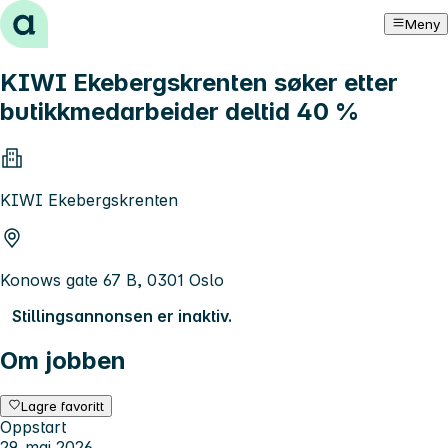
Hopp til innhold
Meny
KIWI Ekebergskrenten søker etter
butikkmedarbeider deltid 40 %
KIWI Ekebergskrenten
Konows gate 67 B, 0301 Oslo
Stillingsannonsen er inaktiv.
Om jobben
Lagre favoritt
Oppstart
29. mai 2026