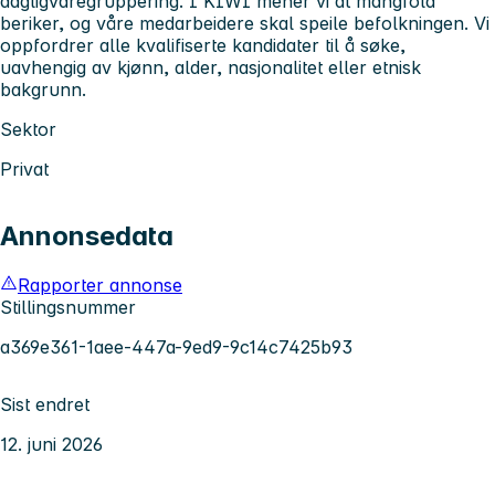
dagligvaregruppering. I KIWI mener vi at mangfold
beriker, og våre medarbeidere skal speile befolkningen. Vi
oppfordrer alle kvalifiserte kandidater til å søke,
uavhengig av kjønn, alder, nasjonalitet eller etnisk
bakgrunn.
Sektor
Privat
Annonsedata
Rapporter annonse
Stillingsnummer
a369e361-1aee-447a-9ed9-9c14c7425b93
Sist endret
12. juni 2026