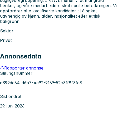
dagligvaregruppering. I KIWI mener vi at mangfold
beriker, og våre medarbeidere skal speile befolkningen. Vi
oppfordrer alle kvalifiserte kandidater til å søke,
uavhengig av kjønn, alder, nasjonalitet eller etnisk
bakgrunn.
Sektor
Privat
Annonsedata
Rapporter annonse
Stillingsnummer
c399dc64-d6b7-4c92-9169-52c3ff8f3fc8
Sist endret
29. juni 2026