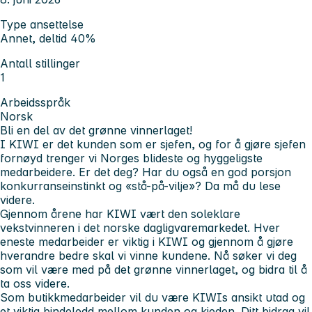
Type ansettelse
Annet, deltid 40%
Antall stillinger
1
Arbeidsspråk
Norsk
Bli en del av det grønne vinnerlaget!
I KIWI er det kunden som er sjefen, og for å gjøre sjefen
fornøyd trenger vi Norges blideste og hyggeligste
medarbeidere. Er det deg? Har du også en god porsjon
konkurranseinstinkt og «stå-på-vilje»? Da må du lese
videre.
Gjennom årene har KIWI vært den soleklare
vekstvinneren i det norske dagligvaremarkedet. Hver
eneste medarbeider er viktig i KIWI og gjennom å gjøre
hverandre bedre skal vi vinne kundene. Nå søker vi deg
som vil være med på det grønne vinnerlaget, og bidra til å
ta oss videre.
Som butikkmedarbeider vil du være KIWIs ansikt utad og
et viktig bindeledd mellom kunden og kjeden. Ditt bidrag vil